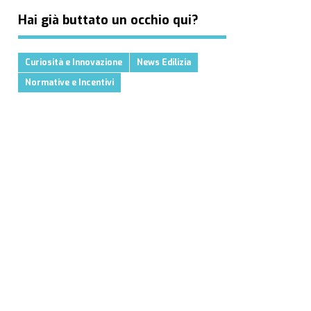
Hai già buttato un occhio qui?
Curiosità e Innovazione
News Edilizia
Normative e Incentivi