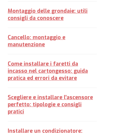
Montaggio delle grondaie: utili
consigli da conoscere
Cancello: montaggio e
manutenzione
Come installare i faretti da
incasso nel cartongesso: guida
pratica ed errori da evitare
Scegliere e installare l'ascensore
perfetto: tipologie e consigli
pratici
Installare un condizionatore: