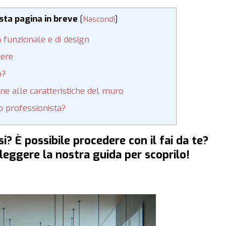
esta pagina in breve
[
Nascondi
]
a funzionale e di design
iere
o?
one alle caratteristiche del muro
o professionista?
i? È possibile procedere con il fai da te?
leggere la nostra guida per scoprilo!