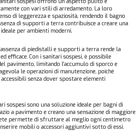
 sanitari sospesi offrono un aspetto pulito e
amente con vari stili di arredamento. La loro
senso di leggerezza e spaziosità, rendendo il bagno
ssenza di supporti a terra contribuisce a creare una
a, ideale per ambienti moderni.
 l’assenza di piedistalli e supporti a terra rende la
d efficace. Con i sanitari sospesi, è possibile
el pavimento, limitando l’accumulo di sporco e
a agevola le operazioni di manutenzione, poiché
ù accessibili senza dover spostare elementi
tari sospesi sono una soluzione ideale per bagni di
spazio a pavimento e creano una sensazione di maggiore
arete permette di sfruttare al meglio ogni centimetro
inserire mobili o accessori aggiuntivi sotto di essi.