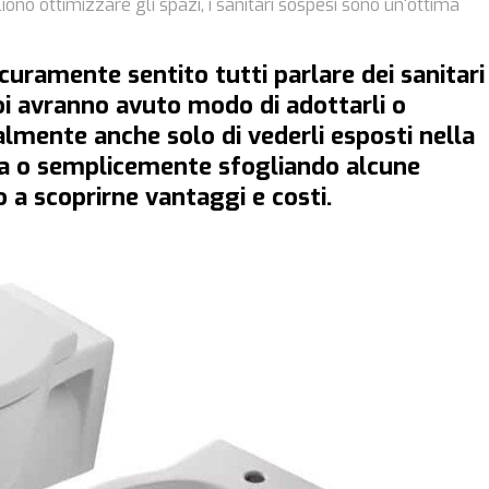
liono ottimizzare gli spazi, i sanitari sospesi sono un'ottima
curamente sentito tutti parlare dei
sanitari
oi avranno avuto modo di adottarli o
almente anche solo di vederli esposti nella
ta o semplicemente sfogliando alcune
 a scoprirne vantaggi e costi.