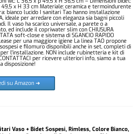
ni wc: L 36,5 x p 49,5 x H 36,5 cm – Dimensioni bidet:
p 49,5 x H 33 cm Materiale: ceramica e termoindurente
ra: bianco lucido I sanitari Tao hanno installazione
 ideale per arredare con eleganza sia bagni piccoli
di. Il vaso ha scarico universale, a parete o a
to, ed include il copriwater slim con CHIUSURA
ATA soft-close e sistema di SGANCIO RAPIDO
lease per una maggiore igiene La linea TAO propone
 sospesi e filomuro disponibili anche in set, completi di
 per l’installazione. NON include rubinetteria e kit di
 CONTATTACI per ricevere ulteriori info, siamo a tua
a disposizione!
edi su Amazon ➜
itari Vaso + Bidet Sospesi, Rimless, Colore Bianco,