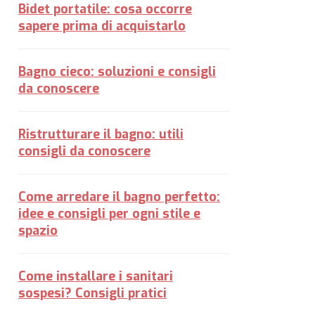
Bidet portatile: cosa occorre
sapere prima di acquistarlo
Bagno cieco: soluzioni e consigli
da conoscere
Ristrutturare il bagno: utili
consigli da conoscere
Come arredare il bagno perfetto:
idee e consigli per ogni stile e
spazio
Come installare i sanitari
sospesi? Consigli pratici