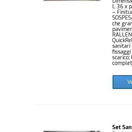
Dimensio
L 36 x 
– Finitu
SOSPESA,
che gran
pavimen
RALLENT
QuickRe
sanitari
fissaggi
scarico;
complet
V
Set San