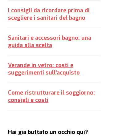
I consigli da ricordare prima di
scegliere i sanitari del bagno
Sanitari e accessori bagno: una
guida alla scelta
Verande in vetro: costi e
suggerimenti sull'acquisto
Come ristrutturare il soggiorno:
consigli e costi
Hai già buttato un occhio qui?