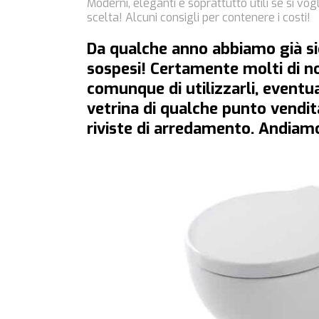
Moderni, eleganti e soprattutto utili se si vog
scelta! Alcuni consigli per contenere i costi!
Da qualche anno abbiamo già si
sospesi
! Certamente molti di n
comunque di utilizzarli, eventu
vetrina di qualche punto vendi
riviste di arredamento. Andiamo