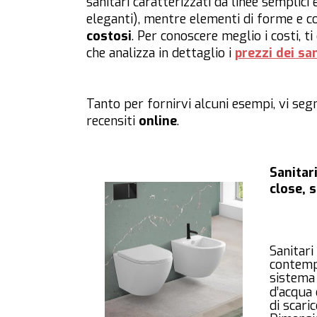
sanitari caratterizzati da linee semplic
eleganti), mentre elementi di forme e 
costosi
. Per conoscere meglio i costi, t
che analizza in dettaglio i
prezzi dei sa
Tanto per fornirvi alcuni esempi, vi seg
recensiti
online
.
Sanitar
close, 
Sanitari 
contempo
sistema
d’acqua 
di scari