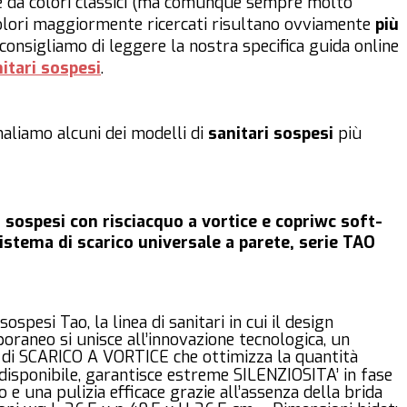
i e da colori classici (ma comunque sempre molto
colori maggiormente ricercati risultano ovviamente
più
i consigliamo di leggere la nostra specifica guida online
nitari sospesi
.
naliamo alcuni dei modelli di
sanitari sospesi
più
i sospesi con risciacquo a vortice e copriwc soft-
sistema di scarico universale a parete, serie TAO
sospesi Tao, la linea di sanitari in cui il design
raneo si unisce all’innovazione tecnologica, un
 di SCARICO A VORTICE che ottimizza la quantità
disponibile, garantisce estreme SILENZIOSITA’ in fase
co e una pulizia efficace grazie all’assenza della brida