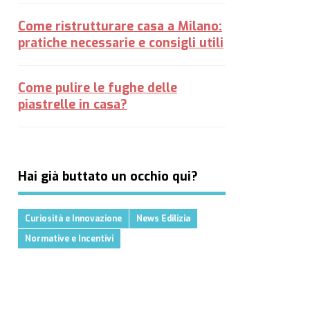
Come ristrutturare casa a Milano:
pratiche necessarie e consigli utili
Come pulire le fughe delle
piastrelle in casa?
Hai già buttato un occhio qui?
Curiosità e Innovazione
News Edilizia
Normative e Incentivi