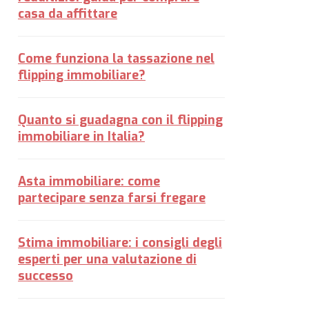
casa da affittare
Come funziona la tassazione nel
flipping immobiliare?
Quanto si guadagna con il flipping
immobiliare in Italia?
Asta immobiliare: come
partecipare senza farsi fregare
Stima immobiliare: i consigli degli
esperti per una valutazione di
successo