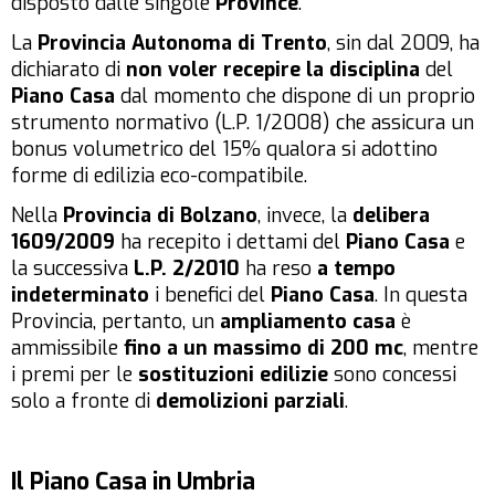
disposto dalle singole
Province
.
La
Provincia Autonoma di Trento
, sin dal 2009, ha
dichiarato di
non voler recepire la disciplina
del
Piano Casa
dal momento che dispone di un proprio
strumento normativo (L.P. 1/2008) che assicura un
bonus volumetrico del 15% qualora si adottino
forme di edilizia eco-compatibile.
Nella
Provincia di Bolzano
, invece, la
delibera
1609/2009
ha recepito i dettami del
Piano Casa
e
la successiva
L.P. 2/2010
ha reso
a tempo
indeterminato
i benefici del
Piano Casa
. In questa
Provincia, pertanto, un
ampliamento casa
è
ammissibile
fino a un massimo di 200 mc
, mentre
i premi per le
sostituzioni edilizie
sono concessi
solo a fronte di
demolizioni parziali
.
Il Piano Casa in Umbria