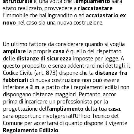
strutturale
e, una volta che l’
ampliamento
sarà
stato realizzato, provvedere a
riaccatastare
l’immobile che hai ingrandito o ad
accatastarlo ex
novo
nel caso sia una nuova costruzione.
Un ultimo fattore da considerare quando si voglia
ampliare
la propria
casa
è quello del rispettato
delle
distanze di sicurezza
imposte per legge. A
questo proposito, e senza addentrarci nei dettagli, il
Codice Civile (art. 873) dispone che la
distanza fra
fabbricati
di nuova costruzione non può essere
inferiore a
3 m
, a patto che i regolamenti edilizi non
dispongano distanze maggiori. Pertanto, ancor
prima di incaricare un professionista per la
progettazione dell’
ampliamento
della tua
casa
,
sarà opportuno rivolgersi all’Ufficio Tecnico del
Comune per accertarsi di quanto dispone il vigente
Regolamento Edilizio
.