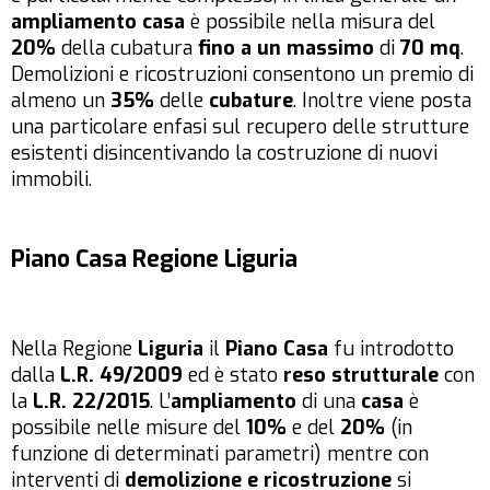
ampliamento casa
è possibile nella misura del
20%
della cubatura
fino a un massimo
di
70 mq
.
Demolizioni e ricostruzioni consentono un premio di
almeno un
35%
delle
cubature
. Inoltre viene posta
una particolare enfasi sul recupero delle strutture
esistenti disincentivando la costruzione di nuovi
immobili.
Piano Casa Regione Liguria
Nella Regione
Liguria
il
Piano Casa
fu introdotto
dalla
L.R. 49/2009
ed è stato
reso strutturale
con
la
L.R. 22/2015
. L’
ampliamento
di una
casa
è
possibile nelle misure del
10%
e del
20%
(in
funzione di determinati parametri) mentre con
interventi di
demolizione e ricostruzione
si