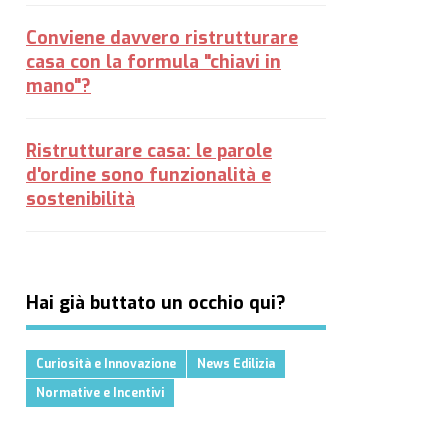
Conviene davvero ristrutturare
casa con la formula "chiavi in
mano"?
Ristrutturare casa: le parole
d'ordine sono funzionalità e
sostenibilità
Hai già buttato un occhio qui?
Curiosità e Innovazione
News Edilizia
Normative e Incentivi