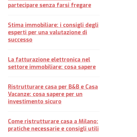
partecipare senza farsi fregare
Stima immobiliare: i consigli degli
esperti per una valutazione di
successo
La fatturazione elettronica nel
settore immobiliare: cosa sapere
Ristrutturare casa per B&B e Casa
Vacanze: cosa sapere per un
investimento sicuro
Come ristrutturare casa a Milano:
pratiche necessarie e consigli utili