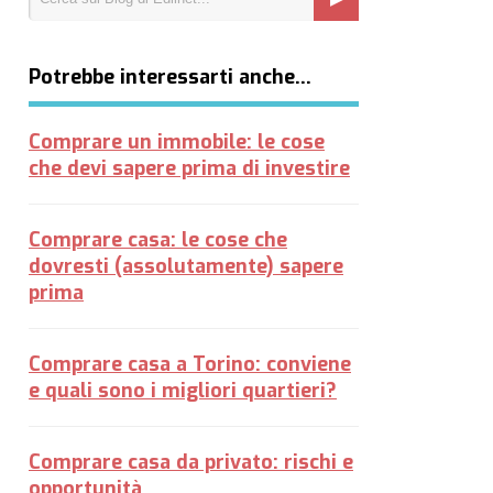
Potrebbe interessarti anche…
Comprare un immobile: le cose
che devi sapere prima di investire
Comprare casa: le cose che
dovresti (assolutamente) sapere
prima
Comprare casa a Torino: conviene
e quali sono i migliori quartieri?
Comprare casa da privato: rischi e
opportunità