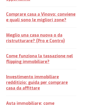
Comprare casa a Vinovo: conviene
e quali sono le migliori zone?
Meglio una casa nuova o da
ristrutturare? (Pro e Contro)
Come funziona la tassazione nel
flipping immobiliare?
Investimento immobiliare
redditizio: guida per comprare
casa da affittare
Asta immobiliare: come