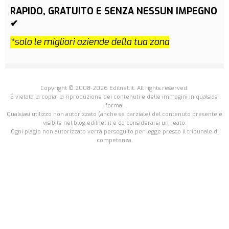
RAPIDO, GRATUITO E SENZA NESSUN IMPEGNO
✔
*solo le migliori aziende della tua zona
Copyright © 2008-2026 Edilnet.it. All rights reserved.
É vietata la copia, la riproduzione dei contenuti e delle immagini in qualsiasi
forma.
Qualsiasi utilizzo non autorizzato (anche se parziale) del contenuto presente e
visibile nel blog.edilnet.it è da considerarsi un reato.
Ogni plagio non autorizzato verrà perseguito per legge presso il tribunale di
competenza.