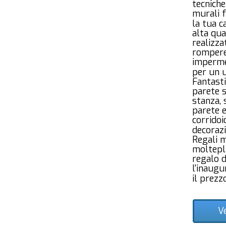
tecniche
murali f
la tua c
alta qua
realizza
rompere,
impermea
per un u
Fantasti
parete 
stanza,
parete e
corridoi
decorazi
Regali m
molteplic
regalo d
l'inaugu
il prezz
V