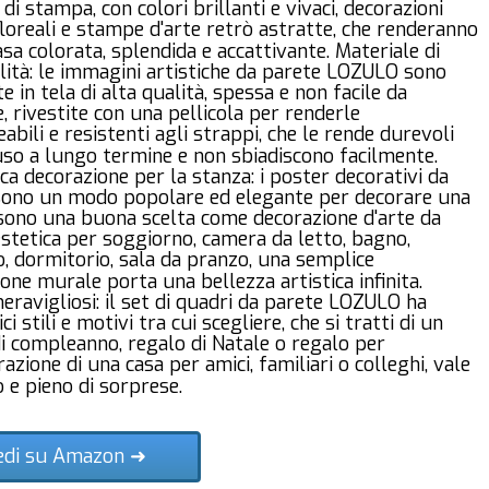
 di stampa, con colori brillanti e vivaci, decorazioni
loreali e stampe d'arte retrò astratte, che renderanno
asa colorata, splendida e accattivante. Materiale di
lità: le immagini artistiche da parete LOZULO sono
te in tela di alta qualità, spessa e non facile da
 rivestite con una pellicola per renderle
bili e resistenti agli strappi, che le rende durevoli
so a lungo termine e non sbiadiscono facilmente.
ca decorazione per la stanza: i poster decorativi da
sono un modo popolare ed elegante per decorare una
 sono una buona scelta come decorazione d'arte da
stetica per soggiorno, camera da letto, bagno,
o, dormitorio, sala da pranzo, una semplice
one murale porta una bellezza artistica infinita.
eravigliosi: il set di quadri da parete LOZULO ha
i stili e motivi tra cui scegliere, che si tratti di un
i compleanno, regalo di Natale o regalo per
razione di una casa per amici, familiari o colleghi, vale
o e pieno di sorprese.
edi su Amazon ➜