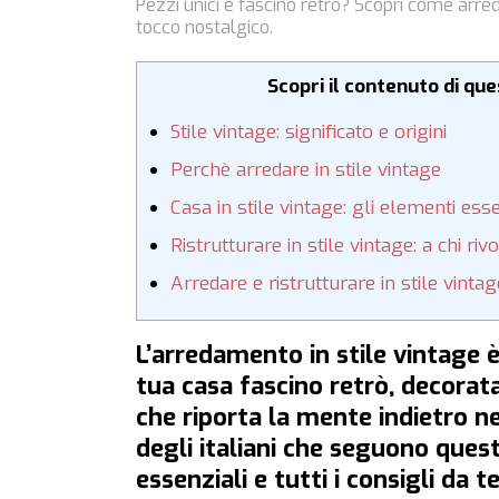
Pezzi unici e fascino retrò? Scopri come arred
tocco nostalgico.
Scopri il contenuto di qu
Stile vintage: significato e origini
Perchè arredare in stile vintage
Casa in stile vintage: gli elementi esse
Ristrutturare in stile vintage: a chi riv
Arredare e ristrutturare in stile vint
L’arredamento in stile vintage è
tua casa fascino retrò, decorata
che riporta la mente indietro n
degli italiani che seguono ques
essenziali e tutti i consigli da 