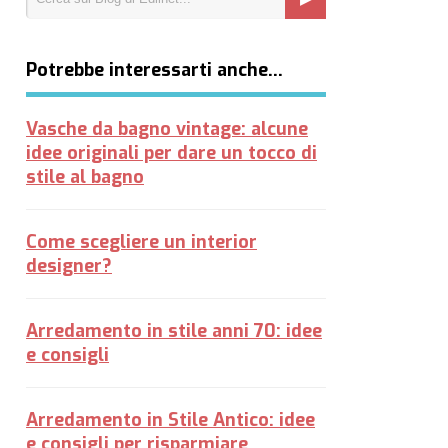
Potrebbe interessarti anche…
Vasche da bagno vintage: alcune
idee originali per dare un tocco di
stile al bagno
Come scegliere un interior
designer?
Arredamento in stile anni 70: idee
e consigli
Arredamento in Stile Antico: idee
e consigli per risparmiare