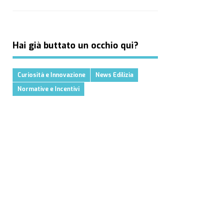
Hai già buttato un occhio qui?
Curiosità e Innovazione
News Edilizia
Normative e Incentivi