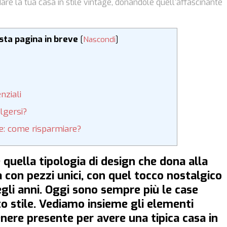
are la tua casa in stile vintage, donandole quell'affascinante
esta pagina in breve
[
Nascondi
]
nziali
olgersi?
age: come risparmiare?
 quella tipologia di design che dona alla
 con pezzi unici, con quel tocco nostalgico
egli anni. Oggi sono sempre più le case
to stile. Vediamo insieme gli elementi
tenere presente per avere una tipica casa in