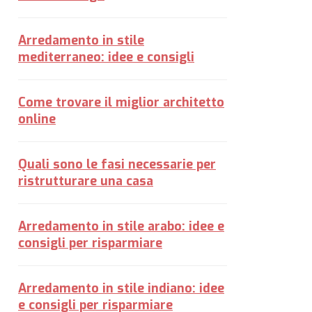
Arredamento in stile
mediterraneo: idee e consigli
Come trovare il miglior architetto
online
Quali sono le fasi necessarie per
ristrutturare una casa
Arredamento in stile arabo: idee e
consigli per risparmiare
Arredamento in stile indiano: idee
e consigli per risparmiare