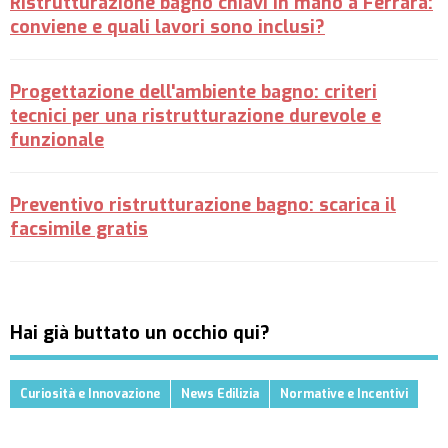
Ristrutturazione bagno chiavi in mano a Ferrara:
conviene e quali lavori sono inclusi?
Progettazione dell'ambiente bagno: criteri
tecnici per una ristrutturazione durevole e
funzionale
Preventivo ristrutturazione bagno: scarica il
facsimile gratis
Hai già buttato un occhio qui?
Curiosità e Innovazione
News Edilizia
Normative e Incentivi