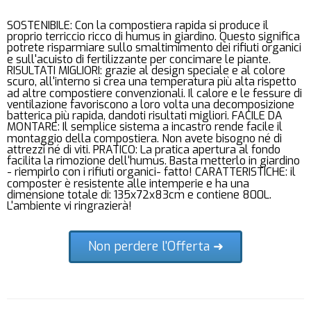
SOSTENIBILE: Con la compostiera rapida si produce il
proprio terriccio ricco di humus in giardino. Questo significa
potrete risparmiare sullo smaltimimento dei rifiuti organici
e sull'acuisto di fertilizzante per concimare le piante.
RISULTATI MIGLIORI: grazie al design speciale e al colore
scuro, all'interno si crea una temperatura più alta rispetto
ad altre compostiere convenzionali. Il calore e le fessure di
ventilazione favoriscono a loro volta una decomposizione
batterica più rapida, dandoti risultati migliori. FACILE DA
MONTARE: Il semplice sistema a incastro rende facile il
montaggio della compostiera. Non avete bisogno né di
attrezzi né di viti. PRATICO: La pratica apertura al fondo
facilita la rimozione dell'humus. Basta metterlo in giardino
- riempirlo con i rifiuti organici- fatto! CARATTERISTICHE: il
composter è resistente alle intemperie e ha una
dimensione totale di: 135x72x83cm e contiene 800L.
L'ambiente vi ringrazierà!
Non perdere l'Offerta ➜