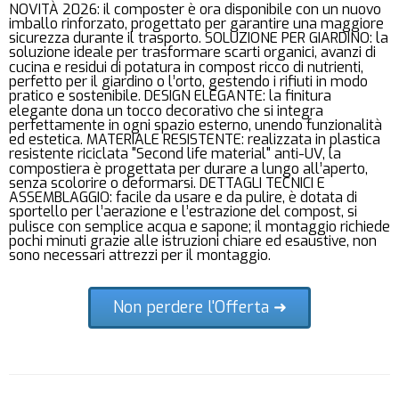
NOVITÀ 2026: il composter è ora disponibile con un nuovo
imballo rinforzato, progettato per garantire una maggiore
sicurezza durante il trasporto. SOLUZIONE PER GIARDINO: la
soluzione ideale per trasformare scarti organici, avanzi di
cucina e residui di potatura in compost ricco di nutrienti,
perfetto per il giardino o l’orto, gestendo i rifiuti in modo
pratico e sostenibile. DESIGN ELEGANTE: la finitura
elegante dona un tocco decorativo che si integra
perfettamente in ogni spazio esterno, unendo funzionalità
ed estetica. MATERIALE RESISTENTE: realizzata in plastica
resistente riciclata "Second life material" anti-UV, la
compostiera è progettata per durare a lungo all’aperto,
senza scolorire o deformarsi. DETTAGLI TECNICI E
ASSEMBLAGGIO: facile da usare e da pulire, è dotata di
sportello per l’aerazione e l’estrazione del compost, si
pulisce con semplice acqua e sapone; il montaggio richiede
pochi minuti grazie alle istruzioni chiare ed esaustive, non
sono necessari attrezzi per il montaggio.
Non perdere l'Offerta ➜