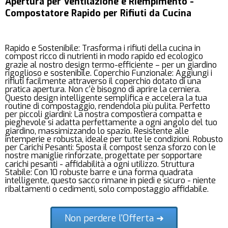
Apertura per Ventilazione e Riempimento -
Compostatore Rapido per Rifiuti da Cucina
Rapido e Sostenibile: Trasforma i rifiuti della cucina in
compost ricco di nutrienti in modo rapido ed ecologico
grazie al nostro design termo-efficiente – per un giardino
rigoglioso e sostenibile. Coperchio Funzionale: Aggiungi i
rifiuti facilmente attraverso il coperchio dotato di una
pratica apertura. Non c'è bisogno di aprire la cerniera.
Questo design intelligente semplifica e accelera la tua
routine di compostaggio, rendendola più pulita. Perfetto
per piccoli giardini: La nostra compostiera compatta e
pieghevole si adatta perfettamente a ogni angolo del tuo
giardino, massimizzando lo spazio. Resistente alle
intemperie e robusta, ideale per tutte le condizioni. Robusto
per Carichi Pesanti: Sposta il compost senza sforzo con le
nostre maniglie rinforzate, progettate per sopportare
carichi pesanti - affidabilità a ogni utilizzo. Struttura
Stabile: Con 10 robuste barre e una forma quadrata
intelligente, questo sacco rimane in piedi e sicuro - niente
ribaltamenti o cedimenti, solo compostaggio affidabile.
Non perdere l'Offerta ➜