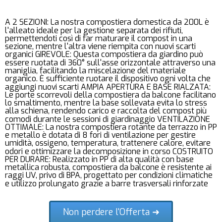
A 2 SEZIONI: La nostra compostiera domestica da 200L è
l'alleato ideale per la gestione separata dei rifiuti,
permettendoti così di far maturare il compost in una
sezione, mentre l'altra viene riempita con nuovi scarti
organici GIREVOLE: Questa compostiera da giardino può
essere ruotata di 360° sull'asse orizzontale attraverso una
maniglia, facilitando la miscelazione del materiale
organico. È sufficiente ruotare il dispositivo ogni volta che
aggiungi nuovi scarti AMPIA APERTURA E BASE RIALZATA:
Le porte scorrevoli della compostiera da balcone facilitano
lo smaltimento, mentre la base sollevata evita lo stress
alla schiena, rendendo carico e raccolta del compost più
comodi durante le sessioni di giardinaggio VENTILAZIONE
OTTIMALE: La nostra compostiera rotante da terrazzo in PP
e metallo è dotata di 8 fori di ventilazione per gestire
umidità, ossigeno, temperatura, trattenere calore, evitare
odori e ottimizzare la decomposizione in corso COSTRUITO
PER DURARE: Realizzato in PP di alta qualità con base
metallica robusta, compostiera da balcone è resistente ai
raggi UV, privo di BPA, progettato per condizioni climatiche
e utilizzo prolungato grazie a barre trasversali rinforzate
Non perdere l'Offerta ➜