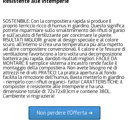
Resistente alle Intemperie
SOSTENIBILE: Con la compostiera rapida si produce il
proprio terriccio ricco di humus in giardino. Questo significa
potrete risparmiare sullo smaltimimento dei rifiuti organici
e sull'acuisto di fertilizzante per concimare le piante.
RISULTATI MIGLIORI: grazie al design speciale e al colore
scuro, all'interno si crea una temperatura più alta rispetto
ad altre compostiere convenzionali. Il calore e le fessure di
ventilazione favoriscono a loro volta una decomposizione
batterica più rapida, dandoti risultati migliori. FACILE DA
MONTARE: Il semplice sistema a incastro rende facile il
montaggio della compostiera. Non avete bisogno né di
attrezzi né di viti. PRATICO: La pratica apertura al fondo
facilita la rimozione dell'humus. Basta metterlo in giardino
- riempirlo con i rifiuti organici- fatto! CARATTERISTICHE: il
composter è resistente alle intemperie e ha una
dimensione totale di: 72x72x83cm e contiene 380L.
L'ambiente vi ringrazierà!
Non perdere l'Offerta ➜