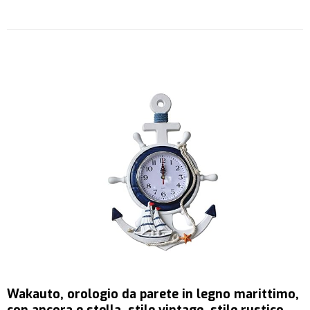
Wakauto, orologio da parete in legno marittimo,
con ancora e stella, stile vintage, stile rustico,