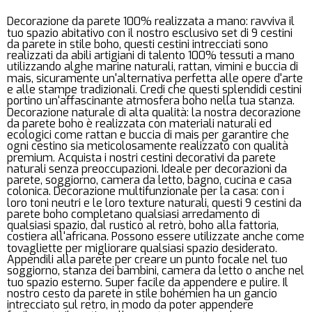
Decorazione da parete 100% realizzata a mano: ravviva il
tuo spazio abitativo con il nostro esclusivo set di 9 cestini
da parete in stile boho, questi cestini intrecciati sono
realizzati da abili artigiani di talento 100% tessuti a mano
utilizzando alghe marine naturali, rattan, vimini e buccia di
mais, sicuramente un'alternativa perfetta alle opere d'arte
e alle stampe tradizionali. Credi che questi splendidi cestini
portino un'affascinante atmosfera boho nella tua stanza.
Decorazione naturale di alta qualità: la nostra decorazione
da parete boho è realizzata con materiali naturali ed
ecologici come rattan e buccia di mais per garantire che
ogni cestino sia meticolosamente realizzato con qualità
premium. Acquista i nostri cestini decorativi da parete
naturali senza preoccupazioni. Ideale per decorazioni da
parete, soggiorno, camera da letto, bagno, cucina e casa
colonica. Decorazione multifunzionale per la casa: con i
loro toni neutri e le loro texture naturali, questi 9 cestini da
parete boho completano qualsiasi arredamento di
qualsiasi spazio, dal rustico al retrò, boho alla fattoria,
costiera all'africana. Possono essere utilizzate anche come
tovagliette per migliorare qualsiasi spazio desiderato.
Appendili alla parete per creare un punto focale nel tuo
soggiorno, stanza dei bambini, camera da letto o anche nel
tuo spazio esterno. Super facile da appendere e pulire. Il
nostro cesto da parete in stile bohémien ha un gancio
intrecciato sul retro, in modo da poter appendere