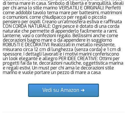
di tema mare in casa. Simbolo di libertà e tranquillità, ideali
per chi ama lo stile marino VERSATILI E ORIGINALI: Perfetti
come addobbi tavolo tema mare per battesimi, matrimoni
o comunioni, come chiudipacco per regali o piccolo
pensiero per ospiti. Creano un'atmosfera estiva e raffinata
CON CORDA NATURALE: Ogni pesce è dotato di una corda
naturale che permette di appenderlo facilmente a rami,
lanterne, vasi o confezioni regalo. Bellissimi anche come
decorazioni bagno mare o da appendere in soggiorno
ROBUSTI E DECORATIVI: Realizzati in metallo resistente,
misurano circa 12 cm di lunghezza (senza corda) e 1 cm di
spessore. I dettagli lavorati e i motivi marini conferiscono
un look elegante e allegro PER IDEE CREATIVE: Ottimi per
progetti fai da te, decorazioni nautiche, oggettistica marina
e regali estivi. Un must per chi ama le decorazioni stile
marino e vuole portare un pezzo di mare a casa
Vedi su Amazon ➜