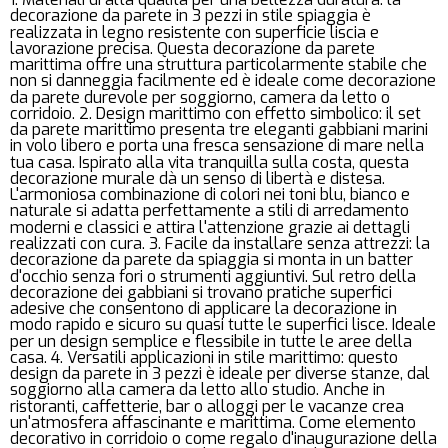
decorazione da parete in 3 pezzi in stile spiaggia è
realizzata in legno resistente con superficie liscia e
lavorazione precisa. Questa decorazione da parete
marittima offre una struttura particolarmente stabile che
non si danneggia facilmente ed è ideale come decorazione
da parete durevole per soggiorno, camera da letto o
corridoio. 2. Design marittimo con effetto simbolico: il set
da parete marittimo presenta tre eleganti gabbiani marini
in volo libero e porta una fresca sensazione di mare nella
tua casa. Ispirato alla vita tranquilla sulla costa, questa
decorazione murale dà un senso di libertà e distesa.
L'armoniosa combinazione di colori nei toni blu, bianco e
naturale si adatta perfettamente a stili di arredamento
moderni e classici e attira l'attenzione grazie ai dettagli
realizzati con cura. 3. Facile da installare senza attrezzi: la
decorazione da parete da spiaggia si monta in un batter
d'occhio senza fori o strumenti aggiuntivi. Sul retro della
decorazione dei gabbiani si trovano pratiche superfici
adesive che consentono di applicare la decorazione in
modo rapido e sicuro su quasi tutte le superfici lisce. Ideale
per un design semplice e flessibile in tutte le aree della
casa. 4. Versatili applicazioni in stile marittimo: questo
design da parete in 3 pezzi è ideale per diverse stanze, dal
soggiorno alla camera da letto allo studio. Anche in
ristoranti, caffetterie, bar o alloggi per le vacanze crea
un'atmosfera affascinante e marittima. Come elemento
decorativo in corridoio o come regalo d'inaugurazione della