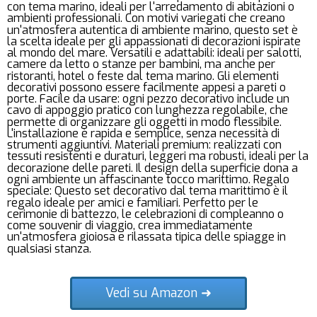
con tema marino, ideali per l'arredamento di abitazioni o
ambienti professionali. Con motivi variegati che creano
un'atmosfera autentica di ambiente marino, questo set è
la scelta ideale per gli appassionati di decorazioni ispirate
al mondo del mare. Versatili e adattabili: ideali per salotti,
camere da letto o stanze per bambini, ma anche per
ristoranti, hotel o feste dal tema marino. Gli elementi
decorativi possono essere facilmente appesi a pareti o
porte. Facile da usare: ogni pezzo decorativo include un
cavo di appoggio pratico con lunghezza regolabile, che
permette di organizzare gli oggetti in modo flessibile.
L'installazione è rapida e semplice, senza necessità di
strumenti aggiuntivi. Materiali premium: realizzati con
tessuti resistenti e duraturi, leggeri ma robusti, ideali per la
decorazione delle pareti. Il design della superficie dona a
ogni ambiente un affascinante tocco marittimo. Regalo
speciale: Questo set decorativo dal tema marittimo è il
regalo ideale per amici e familiari. Perfetto per le
cerimonie di battezzo, le celebrazioni di compleanno o
come souvenir di viaggio, crea immediatamente
un'atmosfera gioiosa e rilassata tipica delle spiagge in
qualsiasi stanza.
Vedi su Amazon ➜