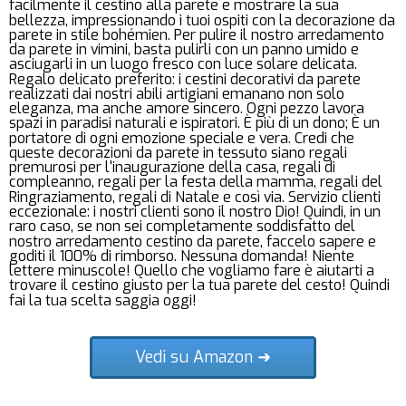
facilmente il cestino alla parete e mostrare la sua
bellezza, impressionando i tuoi ospiti con la decorazione da
parete in stile bohémien. Per pulire il nostro arredamento
da parete in vimini, basta pulirli con un panno umido e
asciugarli in un luogo fresco con luce solare delicata.
Regalo delicato preferito: i cestini decorativi da parete
realizzati dai nostri abili artigiani emanano non solo
eleganza, ma anche amore sincero. Ogni pezzo lavora
spazi in paradisi naturali e ispiratori. È più di un dono; È un
portatore di ogni emozione speciale e vera. Credi che
queste decorazioni da parete in tessuto siano regali
premurosi per l'inaugurazione della casa, regali di
compleanno, regali per la festa della mamma, regali del
Ringraziamento, regali di Natale e così via. Servizio clienti
eccezionale: i nostri clienti sono il nostro Dio! Quindi, in un
raro caso, se non sei completamente soddisfatto del
nostro arredamento cestino da parete, faccelo sapere e
goditi il 100% di rimborso. Nessuna domanda! Niente
lettere minuscole! Quello che vogliamo fare è aiutarti a
trovare il cestino giusto per la tua parete del cesto! Quindi
fai la tua scelta saggia oggi!
Vedi su Amazon ➜