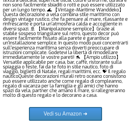
textura delicata, superficie liscia, colore uniforme, durata e
non sono facilmente sbiaditi o rotti e può essere utilizzato
per un lungo tempo. 🌊 【Vintage-Maritime Wanddeko】
Questa decorazione a vela combina stile marittimo con
design vintage rustico, che fa pensare al mare, rilassante e
rinfrescante e porta un'atmosfera calda e accogliente in
diversi spazi. 🚢 【Manipolazione semplice】Grazie al
stabile sospeso triangolare sul retro, questo decor può
essere facilmente fissato alla parete e garantisce
un'installazione semplice. In questo modo puoi concentrarti
sull'esperienza marittima senza doverti preoccupare di
istruzioni complicate. Godetevi la libertà di rimodellare
immediatamente le vostre pareti! 🐬 【Ampio utilizzo】
Versatile applicabile per casa, bar, caffè, ristorante sulla
spiaggia o feste, fai da te foto in stile nautico, foto di
viaggio, biglietti di Natale, regali marittimi, ecc. 💝 Il regalo
nauticoQueste decorazioni murali retro oceano consistono
può essere utilizzato anche come regalo di compleanno,
regalo di vacanza per la famiglia e gli amici che hanno
spazi da vela, partner che amano il mare, si rallegreranno
molto di questo regalo e lo decorano a casa.
Vedi su Amazon ➜