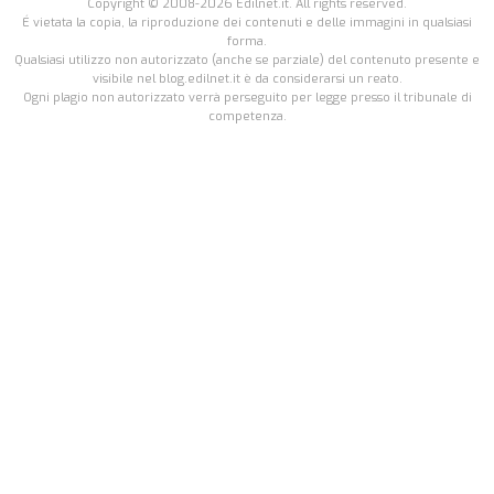
Copyright © 2008-2026 Edilnet.it. All rights reserved.
É vietata la copia, la riproduzione dei contenuti e delle immagini in qualsiasi
forma.
Qualsiasi utilizzo non autorizzato (anche se parziale) del contenuto presente e
visibile nel blog.edilnet.it è da considerarsi un reato.
Ogni plagio non autorizzato verrà perseguito per legge presso il tribunale di
competenza.