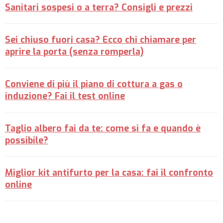
Sanitari sospesi o a terra? Consigli e prezzi
Sei chiuso fuori casa? Ecco chi chiamare per
aprire la porta (senza romperla)
Conviene di più il piano di cottura a gas o
induzione? Fai il test online
Taglio albero fai da te: come si fa e quando è
possibile?
Miglior kit antifurto per la casa: fai il confronto
online