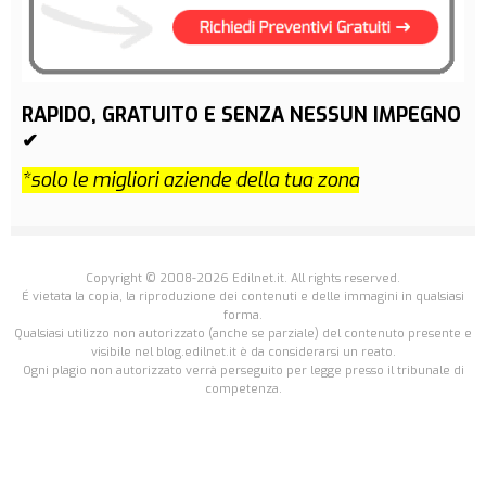
RAPIDO, GRATUITO E SENZA NESSUN IMPEGNO
✔
*solo le migliori aziende della tua zona
Copyright © 2008-2026 Edilnet.it. All rights reserved.
É vietata la copia, la riproduzione dei contenuti e delle immagini in qualsiasi
forma.
Qualsiasi utilizzo non autorizzato (anche se parziale) del contenuto presente e
visibile nel blog.edilnet.it è da considerarsi un reato.
Ogni plagio non autorizzato verrà perseguito per legge presso il tribunale di
competenza.