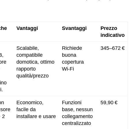
che
Vantaggi
Svantaggi
Prezzo
indicativo
Scalabile,
Richiede
345–672 €
B,
compatibile
buona
ore
domotica, ottimo
copertura
e
rapporto
Wi‑Fi
qualità/prezzo
ino
i.
on
Economico,
Funzioni
59,90 €
nsore
facile da
base, nessun
 2
installare e usare
collegamento
centralizzato