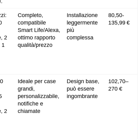
e.
zi:
Completo,
Installazione
80,50-
0
compatibile
leggermente
135,99 €
Smart Life/Alexa,
più
e, 2
ottimo rapporto
complessa
 1
qualità/prezzo
10
Ideale per case
Design base,
102,70–
grandi,
può essere
270 €
5
personalizzabile,
ingombrante
notifiche e
e, 2
chiamate