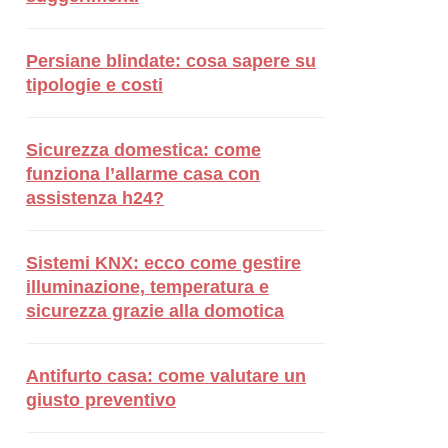
Persiane blindate: cosa sapere su
tipologie e costi
Sicurezza domestica: come
funziona l’allarme casa con
assistenza h24?
Sistemi KNX: ecco come gestire
illuminazione, temperatura e
sicurezza grazie alla domotica
Antifurto casa: come valutare un
giusto preventivo