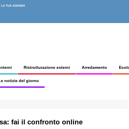
 LA TUA AZIENDA
interni
Ristrutturazione esterni
Arredamento
Ecol
e notizie del giorno
asa: fai il confronto online