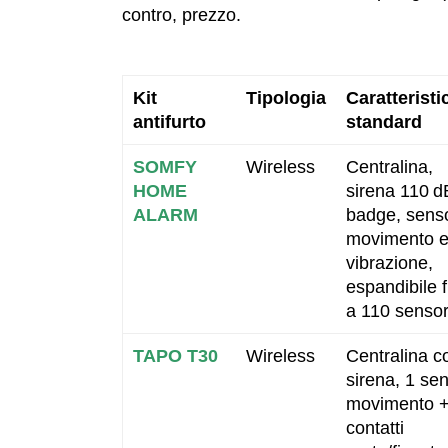
contro, prezzo.
Kit
Tipologia
Caratteristi
antifurto
standard
SOMFY
Wireless
Centralina,
HOME
sirena 110 d
ALARM
badge, sens
movimento 
vibrazione,
espandibile f
a 110 sensor
TAPO T30
Wireless
Centralina c
sirena, 1 se
movimento +
contatti