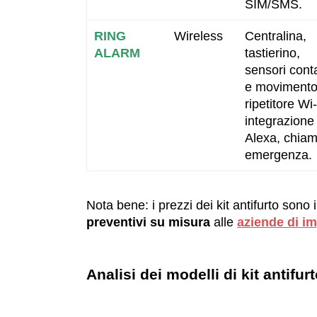
SIM/SMS.
RING
Wireless
Centralina,
ALARM
tastierino,
sensori cont
e movimento
ripetitore Wi‑
integrazione
Alexa, chia
emergenza.
Nota bene: i prezzi dei kit antifurto sono i
preventivi su misura
alle
aziende di im
Analisi dei modelli di kit antifur