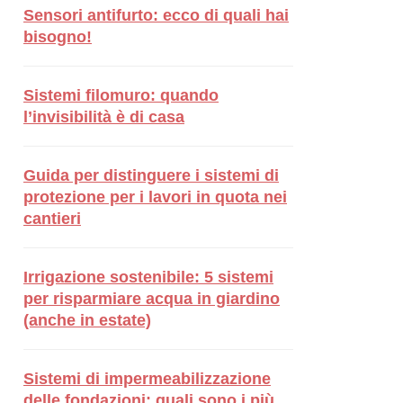
Sensori antifurto: ecco di quali hai
bisogno!
Sistemi filomuro: quando
l’invisibilità è di casa
Guida per distinguere i sistemi di
protezione per i lavori in quota nei
cantieri
Irrigazione sostenibile: 5 sistemi
per risparmiare acqua in giardino
(anche in estate)
Sistemi di impermeabilizzazione
delle fondazioni: quali sono i più