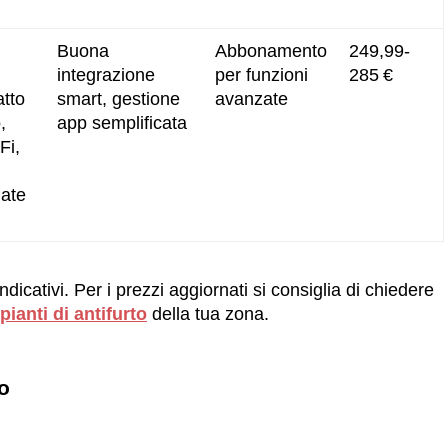
Buona
Abbonamento
249,99-
integrazione
per funzioni
285 €
atto
smart, gestione
avanzate
,
app semplificata
Fi,
mate
ndicativi. Per i prezzi aggiornati si consiglia di chiedere
pianti di antifurto
della tua zona.
to