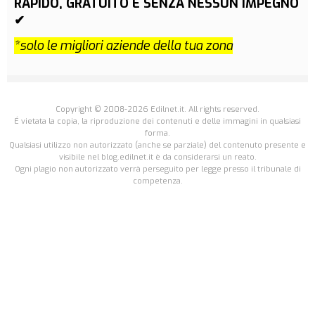
RAPIDO, GRATUITO E SENZA NESSUN IMPEGNO
✔
*solo le migliori aziende della tua zona
Copyright © 2008-2026 Edilnet.it. All rights reserved.
É vietata la copia, la riproduzione dei contenuti e delle immagini in qualsiasi
forma.
Qualsiasi utilizzo non autorizzato (anche se parziale) del contenuto presente e
visibile nel blog.edilnet.it è da considerarsi un reato.
Ogni plagio non autorizzato verrà perseguito per legge presso il tribunale di
competenza.