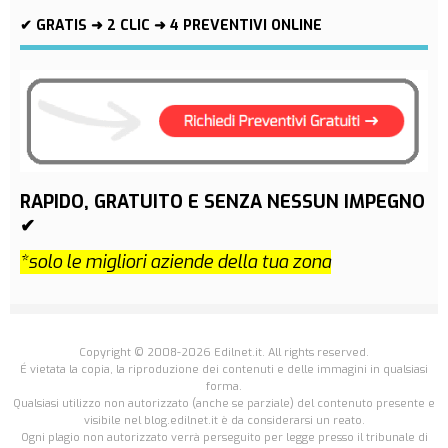
✔ GRATIS ➜ 2 CLIC ➜ 4 PREVENTIVI ONLINE
RAPIDO, GRATUITO E SENZA NESSUN IMPEGNO
✔
*solo le migliori aziende della tua zona
Copyright © 2008-2026 Edilnet.it. All rights reserved.
É vietata la copia, la riproduzione dei contenuti e delle immagini in qualsiasi
forma.
Qualsiasi utilizzo non autorizzato (anche se parziale) del contenuto presente e
visibile nel blog.edilnet.it è da considerarsi un reato.
Ogni plagio non autorizzato verrà perseguito per legge presso il tribunale di