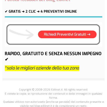
✔ GRATIS ➜ 2 CLIC ➜ 4 PREVENTIVI ONLINE
RAPIDO, GRATUITO E SENZA NESSUN IMPEGNO
✔
*solo le migliori aziende della tua zona
Copyright © 2008-2026 Edilnet.it. All rights reserved.
É vietata la copia, la riproduzione dei contenuti e delle immagini in qualsiasi
forma.
Qualsiasi utilizzo non autorizzato (anche se parziale) del contenuto presente e
visibile nel blog.edilnet.it è da considerarsi un reato.