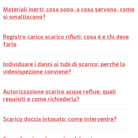
Materiali inerti: cosa sono, a cosa servono, come
si smaltiscono?
Registro carico scarico rifiuti: cosa è e chi deve
farlo
Individuare i danni ai tubi di scarico: perché la
videoispezione conviene?
Autorizzazione scarico acque reflue: quali
requisiti e come richiederla?
Scarico doccia intasato: come intervenire?