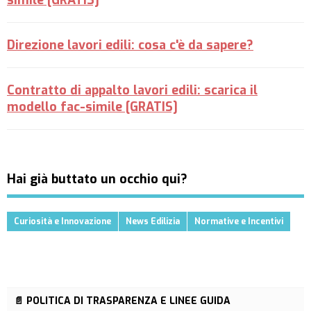
simile [GRATIS]
Direzione lavori edili: cosa c'è da sapere?
Contratto di appalto lavori edili: scarica il
modello fac-simile [GRATIS]
Hai già buttato un occhio qui?
Curiosità e Innovazione
News Edilizia
Normative e Incentivi
📄 POLITICA DI TRASPARENZA E LINEE GUIDA