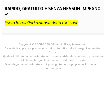
RAPIDO, GRATUITO E SENZA NESSUN IMPEGNO
✔
*solo le migliori aziende della tua zona
Copyright © 2008-2026 Edilnet.it. All rights reserved.
É vietata la copia, la riproduzione dei contenuti e delle immagini in qualsiasi
forma.
Qualsiasi utilizzo non autorizzato (anche se parziale) del contenuto presente e
visibile nel blog.edilnet.it è da considerarsi un reato.
Ogni plagio non autorizzato verrà perseguito per legge presso il tribunale di
competenza.