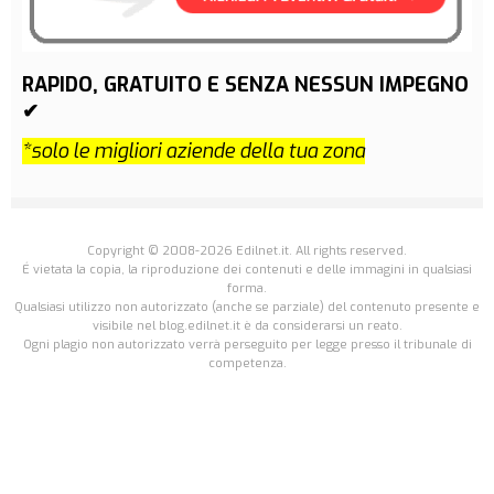
RAPIDO, GRATUITO E SENZA NESSUN IMPEGNO
✔
*solo le migliori aziende della tua zona
Copyright © 2008-2026 Edilnet.it. All rights reserved.
É vietata la copia, la riproduzione dei contenuti e delle immagini in qualsiasi
forma.
Qualsiasi utilizzo non autorizzato (anche se parziale) del contenuto presente e
visibile nel blog.edilnet.it è da considerarsi un reato.
Ogni plagio non autorizzato verrà perseguito per legge presso il tribunale di
competenza.