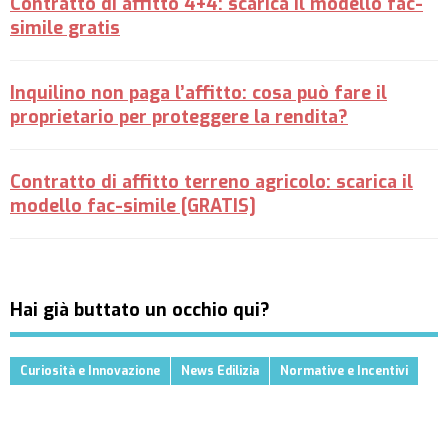
Contratto di affitto 4+4: scarica il modello fac-
simile gratis
Inquilino non paga l’affitto: cosa può fare il
proprietario per proteggere la rendita?
Contratto di affitto terreno agricolo: scarica il
modello fac-simile [GRATIS]
Hai già buttato un occhio qui?
Curiosità e Innovazione
News Edilizia
Normative e Incentivi