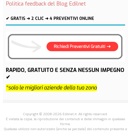
Politica feedback del Blog Edilnet
✔ GRATIS ➜ 2 CLIC ➜ 4 PREVENTIVI ONLINE
RAPIDO, GRATUITO E SENZA NESSUN IMPEGNO
✔
*solo le migliori aziende della tua zona
Copyright © 2008-2026 Edilnet.it. All rights reserved.
É vietata la copia, la riproduzione dei contenuti e delle immagini in qualsiasi
forma.
Qualsiasi utilizzo non autorizzato (anche se parziale) del contenuto presente e