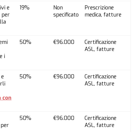
ivi e
19%
Non
Prescrizione
e per
specificato
medica, fatture
lla
temi
50%
€96.000
Certificazione
ASL, fatture
e i
 e
50%
€96.000
Certificazione
rli
ASL, fatture
a con
50%
€96.000
Certificazione
 per
ASL, fatture