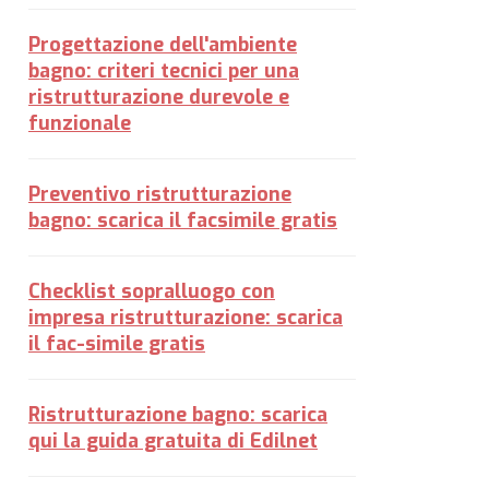
Progettazione dell'ambiente
bagno: criteri tecnici per una
ristrutturazione durevole e
funzionale
Preventivo ristrutturazione
bagno: scarica il facsimile gratis
Checklist sopralluogo con
impresa ristrutturazione: scarica
il fac-simile gratis
Ristrutturazione bagno: scarica
qui la guida gratuita di Edilnet