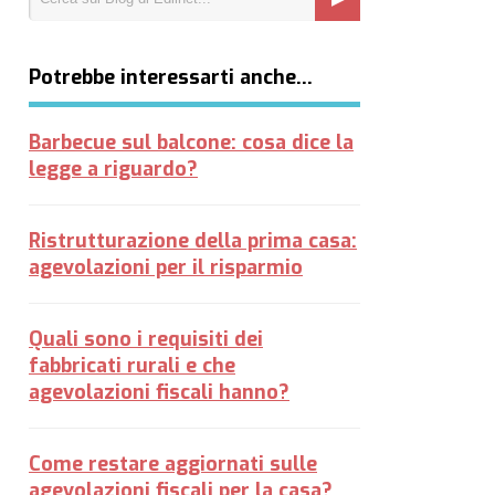
Potrebbe interessarti anche…
Barbecue sul balcone: cosa dice la
legge a riguardo?
Ristrutturazione della prima casa:
agevolazioni per il risparmio
Quali sono i requisiti dei
fabbricati rurali e che
agevolazioni fiscali hanno?
Come restare aggiornati sulle
agevolazioni fiscali per la casa?