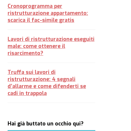
Cronoprogramma per
ristrutturazione appartamento:
scarica il fac-simile gratis
Lavori di ristrutturazione eseguiti
male: come ottenere il
risarcimento?
Truffa sui lavori di
ristrutturazione: 4 segnali
d’allarme e come difenderti se
cadi in trappola
Hai già buttato un occhio qui?