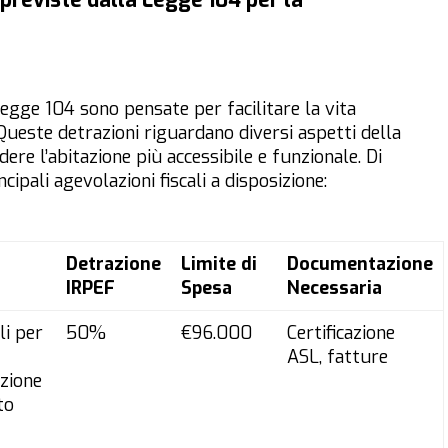
 previste dalla Legge 104 per la
Legge 104 sono pensate per facilitare la vita
 Queste detrazioni riguardano diversi aspetti della
ere l’abitazione più accessibile e funzionale. Di
cipali agevolazioni fiscali a disposizione:
Detrazione
Limite di
Documentazione
IRPEF
Spesa
Necessaria
li per
50%
€96.000
Certificazione
ASL, fatture
ozione
to