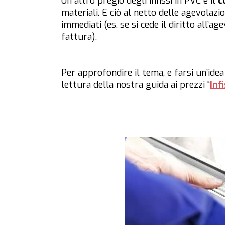
Un altro pregio degli infissi in PVC è il
c
materiali. E ciò al netto delle agevolazi
immediati (es. se si cede il diritto all’ag
fattura).
Per approfondire il tema, e farsi un’idea 
lettura della nostra guida ai prezzi “
Inf