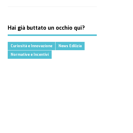
Hai già buttato un occhio qui?
Curiosità e Innovazione
News Edilizia
Normative e Incentivi