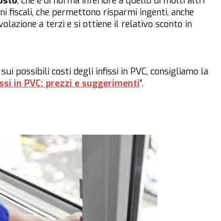
osto
, che è di norma inferiore a quello di molti altri
oni fiscali, che permettono risparmi ingenti, anche
evolazione a terzi e si ottiene il relativo sconto in
sui possibili costi degli infissi in PVC, consigliamo la
issi in PVC: prezzi e suggerimenti
”.