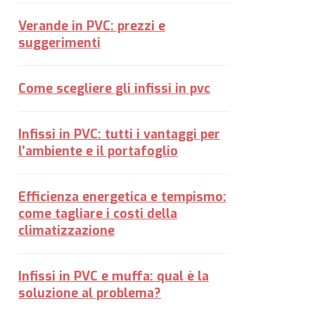
Verande in PVC: prezzi e
suggerimenti
Come scegliere gli infissi in pvc
Infissi in PVC: tutti i vantaggi per
l’ambiente e il portafoglio
Efficienza energetica e tempismo:
come tagliare i costi della
climatizzazione
Infissi in PVC e muffa: qual è la
soluzione al problema?