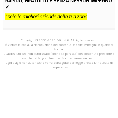
RAPIDO, GRATUITO E SENZA NESSUN IMPEGNO
✔
*solo le migliori aziende della tua zona
Copyright © 2008-2026 Edilnet.it. All rights reserved.
É vietata la copia, la riproduzione dei contenuti e delle immagini in qualsiasi
forma.
Qualsiasi utilizzo non autorizzato (anche se parziale) del contenuto presente e
visibile nel blog.edilnet.it è da considerarsi un reato.
Ogni plagio non autorizzato verrà perseguito per legge presso il tribunale di
competenza.