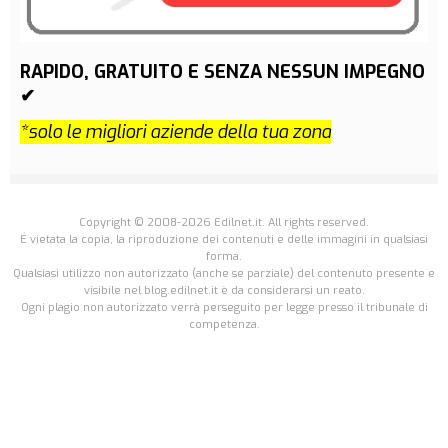
RAPIDO, GRATUITO E SENZA NESSUN IMPEGNO
✔
*solo le migliori aziende della tua zona
Copyright © 2008-2026 Edilnet.it. All rights reserved.
É vietata la copia, la riproduzione dei contenuti e delle immagini in qualsiasi
forma.
Qualsiasi utilizzo non autorizzato (anche se parziale) del contenuto presente e
visibile nel blog.edilnet.it è da considerarsi un reato.
Ogni plagio non autorizzato verrà perseguito per legge presso il tribunale di
competenza.