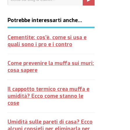
Potrebbe interessarti anche…
Cementite: cos’è, come si usa e
quali sono i pro e i contro
Come prevenire la muffa sui muri:
cosa sapere
Il cappotto termico crea muffa e
umidità? Ecco come stanno le
cose
Umidità sulle pareti di casa? Ecco
alcuni consigli per eliminarla per