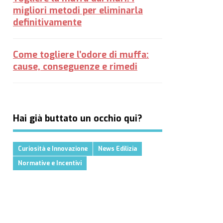
migliori metodi per eliminarla
definitivamente
Come togliere l’odore di muffa:
cause, conseguenze e rimedi
Hai già buttato un occhio qui?
Curiosità e Innovazione
News Edilizia
Normative e Incentivi