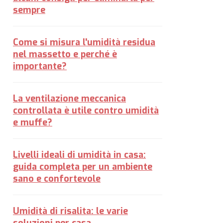
sempre
Come si misura l'umidità residua
nel massetto e perché è
importante?
La ventilazione meccanica
controllata è utile contro umidità
e muffe?
Livelli ideali di umidità in casa:
guida completa per un ambiente
sano e confortevole
Umidità di risalita: le varie