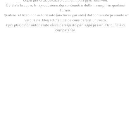
Copyright © 2008-2026 Edilnet.it. All rights reserved.
É vietata la copia, la riproduzione dei contenuti e delle immagini in qualsiasi
forma.
Qualsiasi utilizzo non autorizzato (anche se parziale) del contenuto presente e
visibile nel blog.edilnet.it è da considerarsi un reato.
Ogni plagio non autorizzato verrà perseguito per legge presso il tribunale di
competenza.