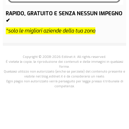
RAPIDO, GRATUITO E SENZA NESSUN IMPEGNO
✔
*solo le migliori aziende della tua zona
Copyright © 2008-2026 Edilnet.it. All rights reserved.
É vietata la copia, la riproduzione dei contenuti e delle immagini in qualsiasi
forma.
Qualsiasi utilizzo non autorizzato (anche se parziale) del contenuto presente e
visibile nel blog.edilnet.it è da considerarsi un reato.
Ogni plagio non autorizzato verrà perseguito per legge presso il tribunale di
competenza.