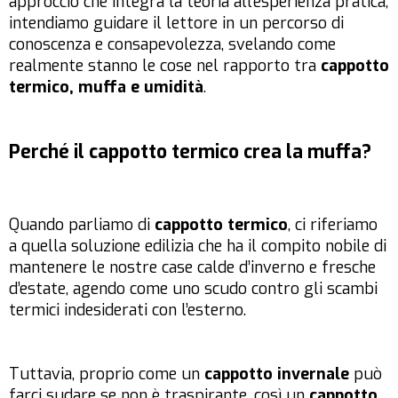
approccio che integra la teoria all’esperienza pratica,
intendiamo guidare il lettore in un percorso di
conoscenza e consapevolezza, svelando come
realmente stanno le cose nel rapporto tra
cappotto
termico, muffa e umidità
.
Perché il cappotto termico crea la muffa?
Quando parliamo di
cappotto termico
, ci riferiamo
a quella soluzione edilizia che ha il compito nobile di
mantenere le nostre case calde d’inverno e fresche
d’estate, agendo come uno scudo contro gli scambi
termici indesiderati con l’esterno.
Tuttavia, proprio come un
cappotto invernale
può
farci sudare se non è traspirante, così un
cappotto