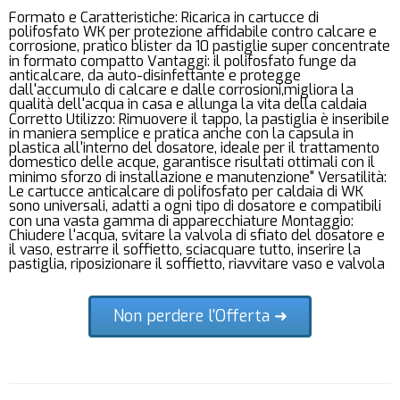
Formato e Caratteristiche: Ricarica in cartucce di
polifosfato WK per protezione affidabile contro calcare e
corrosione, pratico blister da 10 pastiglie super concentrate
in formato compatto Vantaggi: il polifosfato funge da
anticalcare, da auto-disinfettante e protegge
dall'accumulo di calcare e dalle corrosioni,migliora la
qualità dell'acqua in casa e allunga la vita della caldaia
Corretto Utilizzo: Rimuovere il tappo, la pastiglia è inseribile
in maniera semplice e pratica anche con la capsula in
plastica all'interno del dosatore, ideale per il trattamento
domestico delle acque, garantisce risultati ottimali con il
minimo sforzo di installazione e manutenzione" Versatilità:
Le cartucce anticalcare di polifosfato per caldaia di WK
sono universali, adatti a ogni tipo di dosatore e compatibili
con una vasta gamma di apparecchiature Montaggio:
Chiudere l'acqua, svitare la valvola di sfiato del dosatore e
il vaso, estrarre il soffietto, sciacquare tutto, inserire la
pastiglia, riposizionare il soffietto, riavvitare vaso e valvola
Non perdere l'Offerta ➜