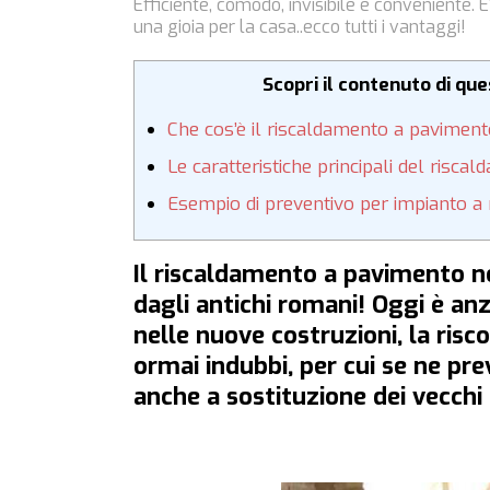
Efficiente, comodo, invisibile e conveniente. 
una gioia per la casa..ecco tutti i vantaggi!
Scopri il contenuto di qu
Che cos’è il riscaldamento a pavimen
Le caratteristiche principali del risc
Esempio di preventivo per impianto a
Il riscaldamento a pavimento non
dagli antichi romani! Oggi è an
nelle nuove costruzioni, la risc
ormai indubbi, per cui se ne pr
anche a sostituzione dei vecchi 