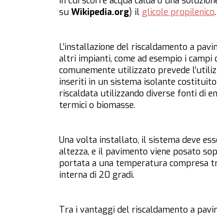
in cui scorre acqua calda o una soluzio
su
Wikipedia.org
) il
glicole propilenico
.
L’installazione del riscaldamento a pa
altri impianti, come ad esempio i campi d
comunemente utilizzato prevede l’utilizz
inseriti in un sistema isolante costituit
riscaldata utilizzando diverse fonti di e
termici o biomasse.
Una volta installato, il sistema deve ess
altezza, e il pavimento viene posato sopr
portata a una temperatura compresa tra
interna di 20 gradi.
Tra i vantaggi del riscaldamento a pavi