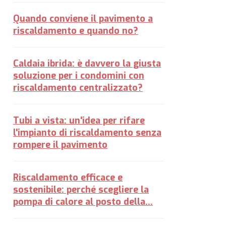
Quando conviene il pavimento a
riscaldamento e quando no?
Caldaia ibrida: è davvero la giusta
soluzione per i condomini con
riscaldamento centralizzato?
Tubi a vista: un'idea per rifare
l'impianto di riscaldamento senza
rompere il pavimento
Riscaldamento efficace e
sostenibile: perché scegliere la
pompa di calore al posto della…