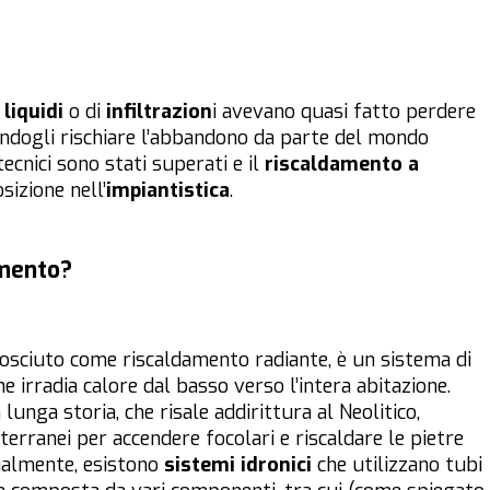
 liquidi
o di
infiltrazion
i avevano quasi fatto perdere
cendogli rischiare l’abbandono da parte del mondo
tecnici sono stati superati e il
riscaldamento a
izione nell’
impiantistica
.
imento?
osciuto come riscaldamento radiante, è un sistema di
e irradia calore dal basso verso l’intera abitazione.
unga storia, che risale addirittura al Neolitico,
terranei per accendere focolari e riscaldare le pietre
ualmente, esistono
sistemi idronici
che utilizzano tubi