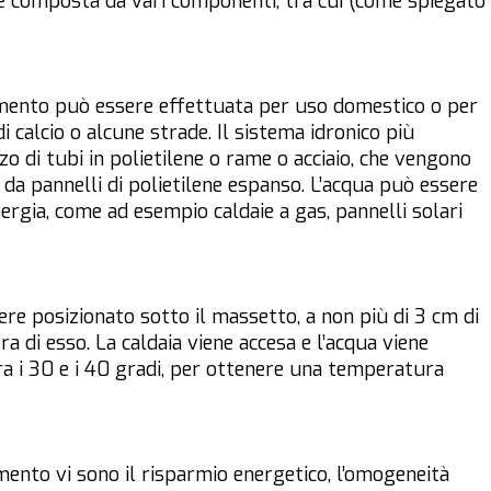
ne composta da vari componenti, tra cui (come spiegato
vimento può essere effettuata per uso domestico o per
i calcio o alcune strade. Il sistema idronico più
o di tubi in polietilene o rame o acciaio, che vengono
o da pannelli di polietilene espanso. L’acqua può essere
nergia, come ad esempio caldaie a gas, pannelli solari
ere posizionato sotto il massetto, a non più di 3 cm di
a di esso. La caldaia viene accesa e l’acqua viene
 i 30 e i 40 gradi, per ottenere una temperatura
mento vi sono il risparmio energetico, l’omogeneità