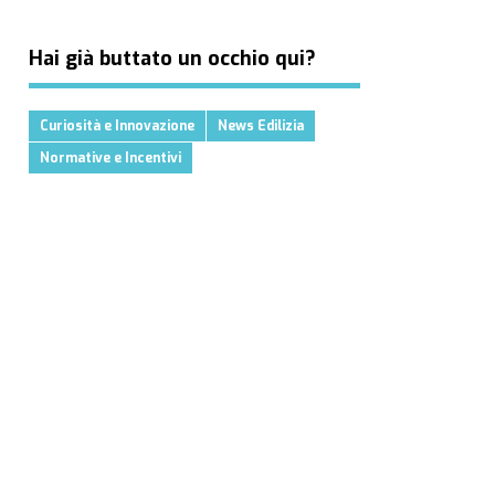
Hai già buttato un occhio qui?
Curiosità e Innovazione
News Edilizia
Normative e Incentivi