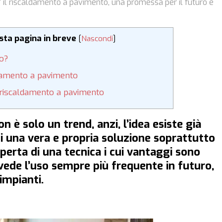
E' il riscaldamento a pavimento, una promessa per il futuro e
esta pagina in breve
[
Nascondi
]
to?
aldamento a pavimento
 riscaldamento a pavimento
 è solo un trend, anzi, l’idea esiste già
zi una vera e propria soluzione soprattutto
operta di una tecnica i cui vantaggi sono
evede l’uso sempre più frequente in futuro,
impianti.