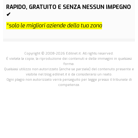
RAPIDO, GRATUITO E SENZA NESSUN IMPEGNO
✔
*solo le migliori aziende della tua zona
Copyright © 2008-2026 Edilnet.it. All rights reserved.
É vietata la copia, la riproduzione dei contenuti e delle immagini in qualsiasi
forma.
Qualsiasi utilizzo non autorizzato (anche se parziale) del contenuto presente e
visibile nel blog.edilnet.it è da considerarsi un reato.
Ogni plagio non autorizzato verrà perseguito per legge presso il tribunale di
competenza.