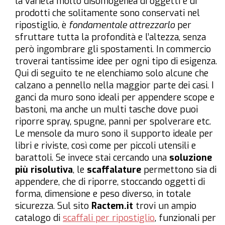
la varietà molto disomogenea di oggetti e di
prodotti che solitamente sono conservati nel
ripostiglio, è
fondamentale attrezzarlo
per
sfruttare tutta la profondità e l’altezza, senza
però ingombrare gli spostamenti. In commercio
troverai tantissime idee per ogni tipo di esigenza.
Qui di seguito te ne elenchiamo solo alcune che
calzano a pennello nella maggior parte dei casi. I
ganci da muro sono ideali per appendere scope e
bastoni, ma anche un multi tasche dove puoi
riporre spray, spugne, panni per spolverare etc.
Le mensole da muro sono il supporto ideale per
libri e riviste, così come per piccoli utensili e
barattoli. Se invece stai cercando una
soluzione
più risolutiva
, le
scaffalature
permettono sia di
appendere, che di riporre, stoccando oggetti di
forma, dimensione e peso diverso, in totale
sicurezza. Sul sito
Ractem.it
trovi un ampio
catalogo di
scaffali per ripostiglio
, funzionali per