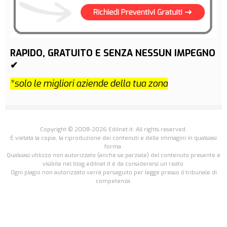
RAPIDO, GRATUITO E SENZA NESSUN IMPEGNO
✔
*solo le migliori aziende della tua zona
Copyright © 2008-2026 Edilnet.it. All rights reserved.
É vietata la copia, la riproduzione dei contenuti e delle immagini in qualsiasi
forma.
Qualsiasi utilizzo non autorizzato (anche se parziale) del contenuto presente e
visibile nel blog.edilnet.it è da considerarsi un reato.
Ogni plagio non autorizzato verrà perseguito per legge presso il tribunale di
competenza.