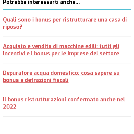
Potrebbe interessarti anche…
Quali sono i bonus per ristrutturare una casa di
riposo?
Acquisto e vendita di macchine edili: tutti gli
incentivi e i bonus per le imprese del settore
Depuratore acqua domestico: cosa sapere su
bonus e detrazioni fiscali
Il bonus ristrutturazioni confermato anche nel
2022