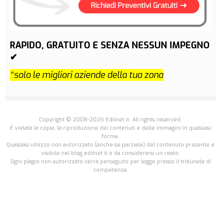
RAPIDO, GRATUITO E SENZA NESSUN IMPEGNO
✔
*solo le migliori aziende della tua zona
Copyright © 2008-2026 Edilnet.it. All rights reserved.
É vietata la copia, la riproduzione dei contenuti e delle immagini in qualsiasi
forma.
Qualsiasi utilizzo non autorizzato (anche se parziale) del contenuto presente e
visibile nel blog.edilnet.it è da considerarsi un reato.
Ogni plagio non autorizzato verrà perseguito per legge presso il tribunale di
competenza.