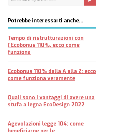
Potrebbe interessarti anche…
Tempo di ristrutturazioni con
l’Ecobonus 110%, ecco come
funziona
Ecobonus 110% dalla A alla Z: ecco
come funziona veramente
Quali sono i vantaggi di avere una
stufa a legna EcoDesign 2022
Agevolazioni legge 104: come
beneficiarne per le