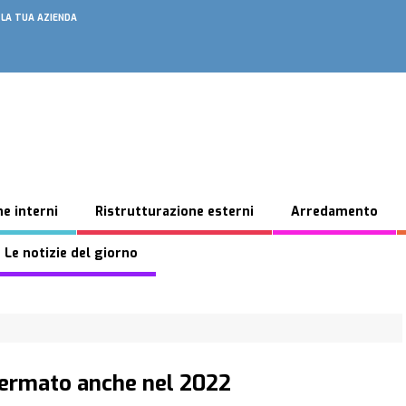
 LA TUA AZIENDA
e interni
Ristrutturazione esterni
Arredamento
 Le notizie del giorno
nfermato anche nel 2022