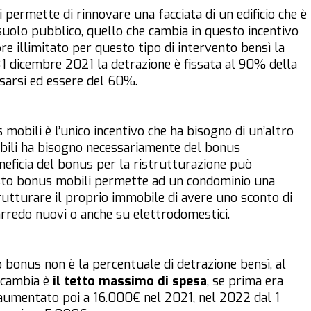
i permette di rinnovare una facciata di un edificio che è
suolo pubblico, quello che cambia in questo incentivo
e illimitato per questo tipo di intervento bensì la
31 dicembre 2021 la detrazione è fissata al 90% della
arsi ed essere del 60%.
s mobili è l’unico incentivo che ha bisogno di un’altro
obili ha bisogno necessariamente del bonus
eneficia del bonus per la ristrutturazione può
esto bonus mobili permette ad un condominio una
rutturare il proprio immobile di avere uno sconto di
’arredo nuovi o anche su elettrodomestici.
bonus non è la percentuale di detrazione bensì, al
e cambia è
il tetto massimo di spesa
, se prima era
 aumentato poi a 16.000€ nel 2021, nel 2022 dal 1