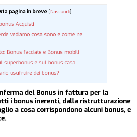
esta pagina in breve
[
Nascondi
]
bonus Acquisti
 verde vediamo cosa sono e come ne
o: Bonus facciate e Bonus mobili
sul superbonus e sul bonus casa
ario usufruire dei bonus?
onferma del Bonus in fattura per la
tti i bonus inerenti, dalla ristrutturazione
glio a cosa corrispondono alcuni bonus, e
te.