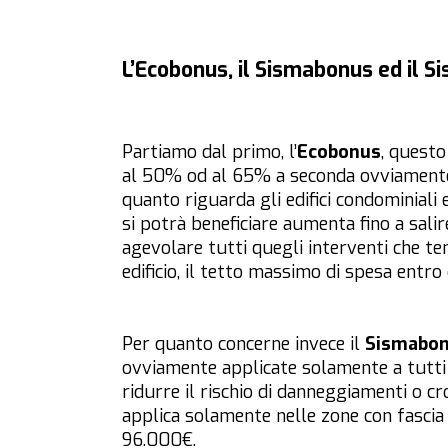
L’Ecobonus, il Sismabonus ed il S
Partiamo dal primo, l’
Ecobonus
, questo
al 50% od al 65% a seconda ovviamente 
quanto riguarda gli edifici condominiali e
si potrà beneficiare aumenta fino a sal
agevolare tutti quegli interventi che te
edificio, il tetto massimo di spesa entro
Per quanto concerne invece il
Sismabo
ovviamente applicate solamente a tutti g
ridurre il rischio di danneggiamenti o c
applica solamente nelle zone con fascia d
96.000€.