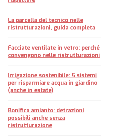
rispettare
La parcella del tecnico nelle
ristrutturazioni, guida completa
Facciate ventilate in vetro: perché
convengono nelle ristrutturazioni
Irrigazione sostenibile: 5 sistemi
per risparmiare acqua in giardino
(anche in estate)
Bonifica amianto: detrazioni
possibili anche senza
ristrutturazione