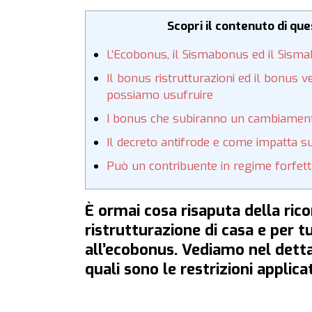
Scopri il contenuto di qu
L’Ecobonus, il Sismabonus ed il Sisma
Il bonus ristrutturazioni ed il bonus
possiamo usufruire
I bonus che subiranno un cambiament
Il decreto antifrode e come impatta 
Può un contribuente in regime forfett
È ormai cosa risaputa della ric
ristrutturazione di casa e per tu
all’ecobonus. Vediamo nel detta
quali sono le restrizioni applica