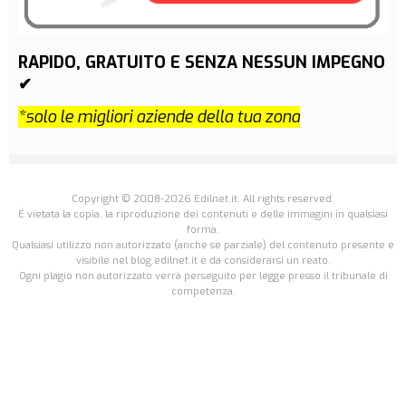
RAPIDO, GRATUITO E SENZA NESSUN IMPEGNO
✔
*solo le migliori aziende della tua zona
Copyright © 2008-2026 Edilnet.it. All rights reserved.
É vietata la copia, la riproduzione dei contenuti e delle immagini in qualsiasi
forma.
Qualsiasi utilizzo non autorizzato (anche se parziale) del contenuto presente e
visibile nel blog.edilnet.it è da considerarsi un reato.
Ogni plagio non autorizzato verrà perseguito per legge presso il tribunale di
competenza.