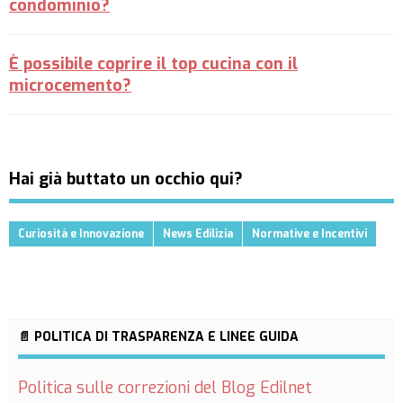
condominio?
È possibile coprire il top cucina con il
microcemento?
Hai già buttato un occhio qui?
Curiosità e Innovazione
News Edilizia
Normative e Incentivi
📄 POLITICA DI TRASPARENZA E LINEE GUIDA
Politica sulle correzioni del Blog Edilnet