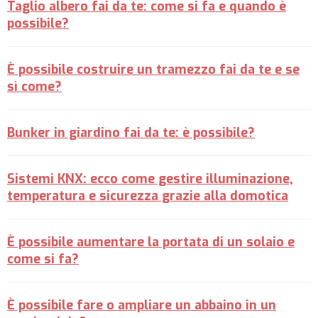
Taglio albero fai da te: come si fa e quando è
possibile?
È possibile costruire un tramezzo fai da te e se
sì come?
Bunker in giardino fai da te: è possibile?
Sistemi KNX: ecco come gestire illuminazione,
temperatura e sicurezza grazie alla domotica
È possibile aumentare la portata di un solaio e
come si fa?
È possibile fare o ampliare un abbaino in un