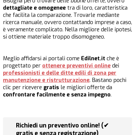
Bisogna però trovare delle
buone
offerte, ovvero
dettagliate e omogenee
tra di loro, caratteristica
che facilita la comparazione. Trovarle mediante
ricerca manuale, ovvero contattando imprese a caso,
è veramente complicato. Nella migliore delle ipotesi,
si ottiene materiale troppo disomogeneo.
Meglio affidarsi ai portali come
Edilnet.it
che è
progettato per
ottenere preventivi online
dei
professionisti e delle ditte edili di zona per
manutenzione e ristrutturazione
. Bastano pochi
clic per ricevere
gratis
le migliori offerte da
confrontare facilmente e senza impegno
.
Richiedi un preventivo online! (✔
gratis e senza registrazione)