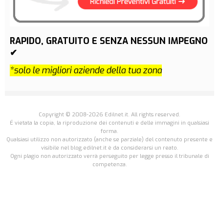
RAPIDO, GRATUITO E SENZA NESSUN IMPEGNO
✔
*solo le migliori aziende della tua zona
Copyright © 2008-2026 Edilnet.it. All rights reserved.
É vietata la copia, la riproduzione dei contenuti e delle immagini in qualsiasi
forma.
Qualsiasi utilizzo non autorizzato (anche se parziale) del contenuto presente e
visibile nel blog.edilnet.it è da considerarsi un reato.
Ogni plagio non autorizzato verrà perseguito per legge presso il tribunale di
competenza.