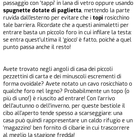
passaggio con ‘tappi’ in lana di vetro oppure usando
spugnette dotate di paglietta
, mettendo la parte
ruvida dall’esterno per evitare che i
topi
rosicchino
tale barriera. Ricordate che a questi animaletti per
entrare basta un piccolo foro in cui infilare la testa:
se entra quest’ultima il ‘gioco’ è fatto, poiché a quel
punto passa anche il resto!
Avete trovato negli angoli di casa dei piccoli
pezzettini di carta e dei minuscoli escrementi di
forma ovoidale? Avete notato un cavo rosicchiato o
qualche foro nel legno? Probabilmente un topo (o
più di uno!) è riuscito ad entrare! Con l’arrivo
dell’autunno o dell’inverno, per queste bestiole il
cibo all’aperto tende spesso a scarseggiare: una
casa può quindi rappresentare un caldo rifugio e un
‘magazzino’ ben fornito di cibarie in cui trascorrere
al meglio la stagione fredda!