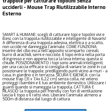
trappole per catturare topolini Senza
ucciderli - Mouse Trap Riutilizzabile Interno
Esterno
SMART & HUMANE: scegli di catturare topi e topolini vivi e
illesi, con la trappola riutilizzabile e intelligente di Navaris!
A differenza di una trappola adesiva, elettrica o a scatto,
non uccide né danneggia l'animale. COME FUNZIONA:
inserire del cibo esca nell'apposito scomparto: cereali,
burro di arachidi, semi e nocciole. Il topo entra nella porta
di ingresso e non appena tocca la leva interna, questa si
chiude. POSIZIONAMENTO: i topi sono animali intelligenti,
per una caccia efficace si consiglia di variare le zone in cui
posizionare le trappole, prediligendo punti vicino ai muri - a
casa, in giardino o in terrazza. SICURA E IGIENICA: con la
mouse trap (31 x 7,4x 6,22 cm) senza colla, né veleno
proteggi i bambini e il tuo ambiente domestico. Utilizzare i
guanti quando si maneggia la trappola. CATTURA E
RILASCIO: la trappola pet friendly con fori di ventilazione
lascia il topo o il ratto vivo. Liberare l'animale almeno a
500m di distanza dal luogo di cattura.