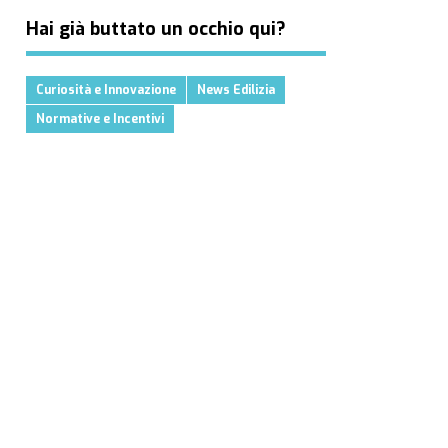
Hai già buttato un occhio qui?
Curiosità e Innovazione
News Edilizia
Normative e Incentivi