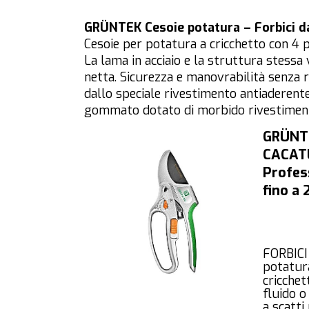
GRÜNTEK Cesoie potatura – Forbici 
Cesoie per potatura a cricchetto con 4 pos
La lama in acciaio e la struttura stess
netta. Sicurezza e manovrabilità senza ri
dallo speciale rivestimento antiaderent
gommato dotato di morbido rivestimento
GRÜNTE
CACATU
Profes
fino a
FORBICI
potatura
cricchet
fluido o 
a scatti