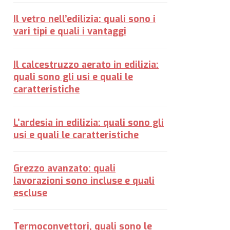
Il vetro nell’edilizia: quali sono i
vari tipi e quali i vantaggi
Il calcestruzzo aerato in edilizia:
quali sono gli usi e quali le
caratteristiche
L’ardesia in edilizia: quali sono gli
usi e quali le caratteristiche
Grezzo avanzato: quali
lavorazioni sono incluse e quali
escluse
Termoconvettori, quali sono le