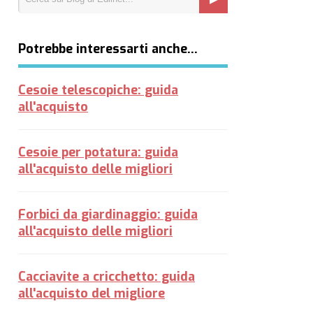
Potrebbe interessarti anche…
Cesoie telescopiche: guida
all'acquisto
Cesoie per potatura: guida
all'acquisto delle migliori
Forbici da giardinaggio: guida
all'acquisto delle migliori
Cacciavite a cricchetto: guida
all'acquisto del migliore