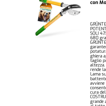
con Mol
GRÜNTE
POTENTE
SOLI 47.
680 gra
GRÜNTEK
garanten
potatur
ghiera 
taglio p
altezza.
rende l
Lama su
battente
avviene 
consente
cura del
COSTRUTT
grande 
al tatt