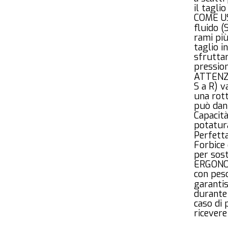
il tagl
COME US
fluido (
rami più
taglio i
sfruttar
pressio
ATTENZIO
S a R) v
una rot
può dan
Capacità
potatura
Perfetta
Forbice
per sost
ERGONO
con pes
garanti
durante
caso di 
ricevere