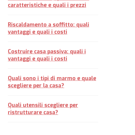
caratteristiche e quali i prezzi
Riscaldamento a soffitto: quali
vantaggi e quali i costi
Costruire casa passiva: quali i
vantaggi e quali i costi
Quali sono i tipi di marmo e quale
scegliere per la casa?
Quali utensili scegliere per
ristrutturare casa?