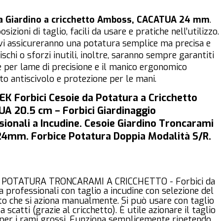
da Giardino a cricchetto Amboss, CACATUA 24 mm
.
izioni di taglio, facili da usare e pratiche nell’utilizzo.
a vi assicureranno una potatura semplice ma precisa e
schi o sforzi inutili, inoltre, saranno sempre garantiti
e per lame di precisione e il manico ergonomico
 antiscivolo e protezione per le mani.
K Forbici Cesoie da Potatura a Cricchetto
A 20.5 cm – Forbici Giardinaggio
sionali a Incudine. Cesoie Giardino Troncarami
 24mm. Forbice Potatura Doppia Modalità S/R.
 POTATURA TRONCARAMI A CRICCHETTO - Forbici da
 professionali con taglio a incudine con selezione del
to che si aziona manualmente. Si può usare con taglio
a scatti (grazie al cricchetto). È utile azionare il taglio
 per i rami grossi. Funziona semplicemente ripetendo