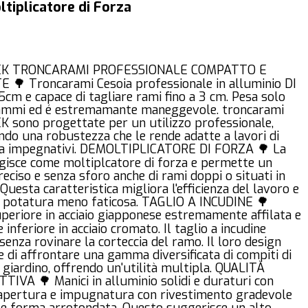
tiplicatore di Forza
K TRONCARAMI PROFESSIONALE COMPATTO E
 🌳 Troncarami Cesoia professionale in alluminio DI
5cm e capace di tagliare rami fino a 3 cm. Pesa solo
mmi ed é estremamante maneggevole. troncarami
 sono progettate per un utilizzo professionale,
do una robustezza che le rende adatte a lavori di
a impegnativi. DEMOLTIPLICATORE DI FORZA 🌳 La
agisce come moltiplcatore di forza e permette un
reciso e senza sforo anche di rami doppi o situati in
 Questa caratteristica migliora l'efficienza del lavoro e
a potatura meno faticosa. TAGLIO A INCUDINE 🌳
periore in acciaio giapponese estremamente affilata e
 inferiore in acciaio cromato. Il taglio a incudine
senza rovinare la corteccia del ramo. Il loro design
 di affrontare una gamma diversificata di compiti di
 giardino, offrendo un'utilità multipla. QUALITÀ
IVA 🌳 Manici in alluminio solidi e duraturi con
apertura e impugnatura con rivestimento gradevole
o e forma arrotondata. Questo suggerisce un alto