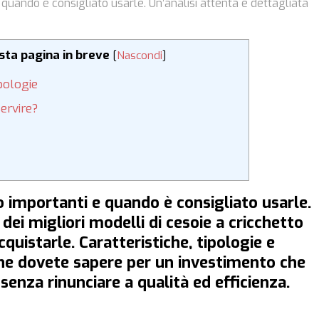
 quando è consigliato usarle. Un’analisi attenta e dettagliata
esta pagina in breve
[
Nascondi
]
ipologie
ervire?
o importanti e quando è consigliato usarle.
 dei migliori modelli di cesoie a cricchetto
uistarle. Caratteristiche, tipologie e
che dovete sapere per un investimento che
 senza rinunciare a qualità ed efficienza.