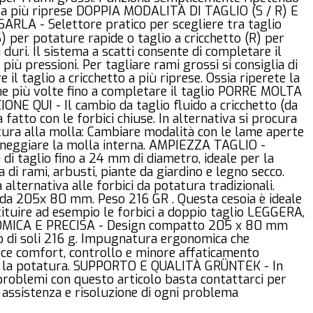
io a più riprese DOPPIA MODALITÀ DI TAGLIO (S / R) E
ARLA - Selettore pratico per scegliere tra taglio
S) per potature rapide o taglio a cricchetto (R) per
 duri. Il sistema a scatti consente di completare il
n più pressioni. Per tagliare rami grossi si consiglia di
e il taglio a cricchetto a più riprese. Ossia riperete la
ne più volte fino a completare il taglio PORRE MOLTA
NE QUI - Il cambio da taglio fluido a cricchetto (da
a fatto con le forbici chiuse. In alternativa si procura
tura alla molla: Cambiare modalità con le lame aperte
neggiare la molla interna. AMPIEZZA TAGLIO -
 di taglio fino a 24 mm di diametro, ideale per la
 di rami, arbusti, piante da giardino e legno secco.
 alternativa alle forbici da potatura tradizionali.
 da 205x 80 mm. Peso 216 GR . Questa cesoia è ideale
ituire ad esempio le forbici a doppio taglio LEGGERA,
MICA E PRECISA - Design compatto 205 x 80 mm
o di soli 216 g. Impugnatura ergonomica che
sce comfort, controllo e minore affaticamento
 la potatura. SUPPORTO E QUALITÀ GRÜNTEK - In
problemi con questo articolo basta contattarci per
 assistenza e risoluzione di ogni problema