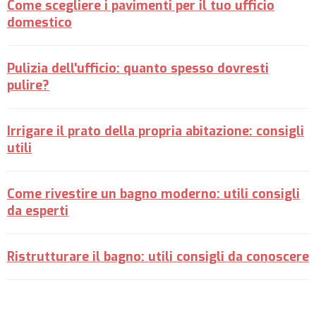
Come scegliere i pavimenti per il tuo ufficio
domestico
Pulizia dell'ufficio: quanto spesso dovresti
pulire?
Irrigare il prato della propria abitazione: consigli
utili
Come rivestire un bagno moderno: utili consigli
da esperti
Ristrutturare il bagno: utili consigli da conoscere