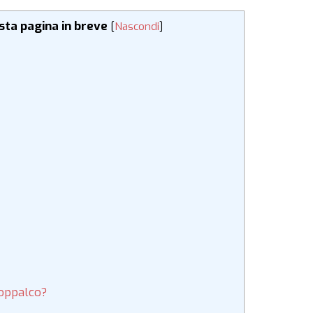
esta pagina in breve
[
Nascondi
]
soppalco?