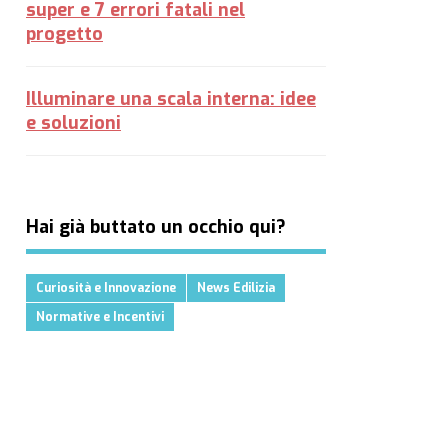
super e 7 errori fatali nel
progetto
Illuminare una scala interna: idee
e soluzioni
Hai già buttato un occhio qui?
Curiosità e Innovazione
News Edilizia
Normative e Incentivi