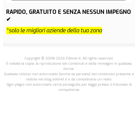
RAPIDO, GRATUITO E SENZA NESSUN IMPEGNO
✔
*solo le migliori aziende della tua zona
Copyright © 2008-2026 Edilnet.it. All rights reserved.
É vietata la copia, la riproduzione dei contenuti e delle immagini in qualsiasi
forma.
Qualsiasi utilizzo non autorizzato (anche se parziale) del contenuto presente e
visibile nel blog.edilnet.it è da considerarsi un reato.
Ogni plagio non autorizzato verrà perseguito per legge presso il tribunale di
competenza.