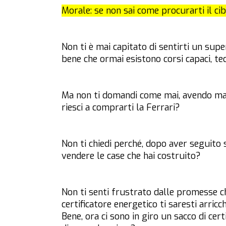
Morale: se non sai come procurarti il cib
Non ti è mai capitato di sentirti un su
bene che ormai esistono corsi capaci, tec
Ma non ti domandi come mai, avendo mag
riesci a comprarti la Ferrari?
Non ti chiedi perché, dopo aver seguito s
vendere le case che hai costruito?
Non ti senti frustrato dalle promesse c
certificatore energetico ti saresti arric
Bene, ora ci sono in giro un sacco di cert