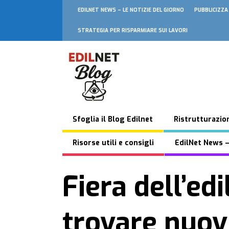
EDILNET NEWS – LE NOTIZIE DEL GIORNO
PUBBLICIZZA
STRATEGIA PER RISPARMIARE SUI LAVORI
Sfoglia il Blog Edilnet
Ristrutturazion
Risorse utili e consigli
EdilNet News –
Fiera dell’edi
trovare nuovi