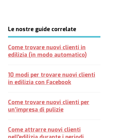
Le nostre guide correlate
Come trovare nuovi clienti in
edilizia (in modo automatico)
10 modi per trovare nuovi clienti
in edilizia con Facebook
Come trovare nuovi clienti per
un’impresa di pulizie
Come attrarre nuovi clienti
nell'edilizia durante i periodi