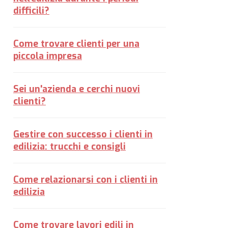
difficili?
Come trovare clienti per una
piccola impresa
Sei un'azienda e cerchi nuovi
clienti?
Gestire con successo i clienti in
edilizia: trucchi e consigli
Come relazionarsi con i clienti in
edilizia
Come trovare lavori edili in