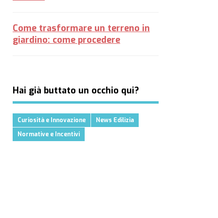
Come trasformare un terreno in
giardino: come procedere
Hai già buttato un occhio qui?
Curiosità e Innovazione
News Edilizia
Normative e Incentivi