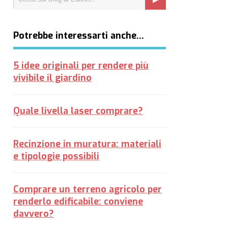
Potrebbe interessarti anche…
5 idee originali per rendere più
vivibile il giardino
Quale livella laser comprare?
Recinzione in muratura: materiali
e tipologie possibili
Comprare un terreno agricolo per
renderlo edificabile: conviene
davvero?