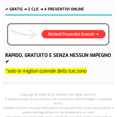
✔ GRATIS ➜ 2 CLIC ➜ 4 PREVENTIVI ONLINE
RAPIDO, GRATUITO E SENZA NESSUN IMPEGNO
✔
*solo le migliori aziende della tua zona
Copyright © 2008-2026 Edilnet.it. All rights reserved.
É vietata la copia, la riproduzione dei contenuti e delle immagini in qualsiasi
forma.
Qualsiasi utilizzo non autorizzato (anche se parziale) del contenuto presente e
visibile nel blog.edilnet.it è da considerarsi un reato.
Ogni plagio non autorizzato verrà perseguito per legge presso il tribunale di