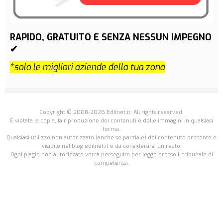
RAPIDO, GRATUITO E SENZA NESSUN IMPEGNO
✔
*solo le migliori aziende della tua zona
Copyright © 2008-2026 Edilnet.it. All rights reserved.
É vietata la copia, la riproduzione dei contenuti e delle immagini in qualsiasi
forma.
Qualsiasi utilizzo non autorizzato (anche se parziale) del contenuto presente e
visibile nel blog.edilnet.it è da considerarsi un reato.
Ogni plagio non autorizzato verrà perseguito per legge presso il tribunale di
competenza.