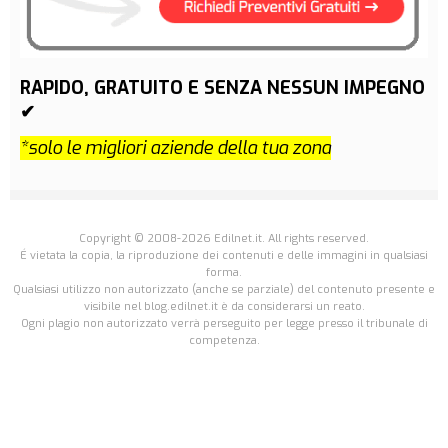
RAPIDO, GRATUITO E SENZA NESSUN IMPEGNO
✔
*solo le migliori aziende della tua zona
Copyright © 2008-2026 Edilnet.it. All rights reserved.
É vietata la copia, la riproduzione dei contenuti e delle immagini in qualsiasi
forma.
Qualsiasi utilizzo non autorizzato (anche se parziale) del contenuto presente e
visibile nel blog.edilnet.it è da considerarsi un reato.
Ogni plagio non autorizzato verrà perseguito per legge presso il tribunale di
competenza.