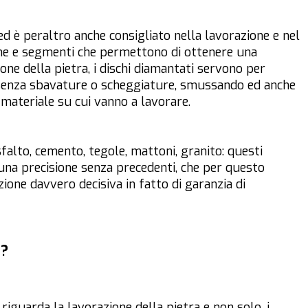
ed è peraltro anche consigliato nella lavorazione e nel
rone e segmenti che permettono di ottenere una
ione della pietra, i dischi diamantati servono per
 senza sbavature o scheggiature, smussando ed anche
il materiale su cui vanno a lavorare.
falto, cemento, tegole, mattoni, granito: questi
 una precisione senza precedenti, che per questo
one davvero decisiva in fatto di garanzia di
e?
 riguarda la lavorazione della pietra e non solo, i