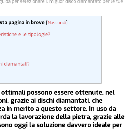
guida per selezionare il miglior disco diamantato per le tue
esta pagina in breve
[
Nascondi
]
ristiche e le tipologie?
hi diamantati?
 ottimali possono essere ottenute, nel
oni, grazie ai dischi diamantati, che
a in merito a questo settore. In uso da
rda la lavorazione della pietra, grazie alle
sono oggi la soluzione davvero ideale per