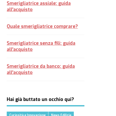
Smerigliatrice assiale: guida
all'acquisto
Quale smerigliatrice comprare?
Smerigliatrice senza fili: guida
all'acquisto
Smerigliatrice da banco: guida
all'acquisto
Hai già buttato un occhio qui?
Curiosità e Innovazione
News Edilizia