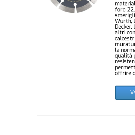
materia
foro 22
smerigli
Würth, E
Decker, 
altri co
calcestr
muratur
la norm
qualità 
resisten
permett
offrire 
V